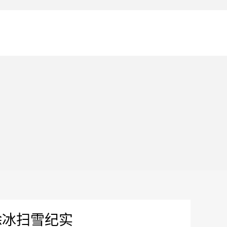
除冰扫雪纪实