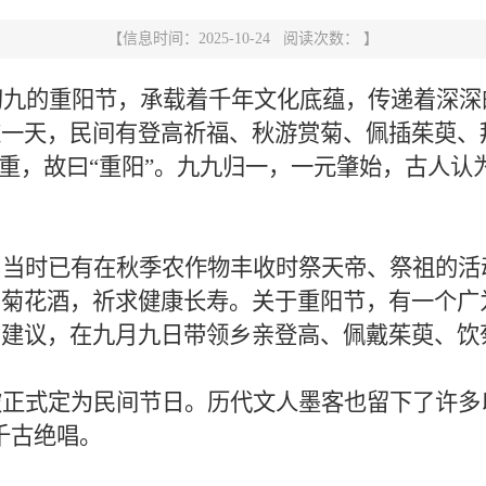
【信息时间：2025-10-24 阅读次数： 】
的重阳节，承载着千年文化底蕴，传递着深深
这一天，民间有登高祈福、秋游赏菊、佩插茱萸、
相重，故曰“重阳”。九九归一，一元肇始，古人
，当时已有在秋季农作物丰收时祭天帝、祭祖的活
用菊花酒，祈求健康长寿。关于重阳节，有一个广
的建议，在九月九日带领乡亲登高、佩戴茱萸、饮
被正式定为民间节日。历代文人墨客也留下了许多
千古绝唱。