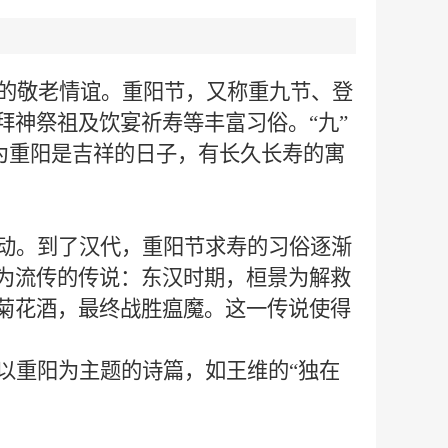
的敬老情谊。重阳节，又称重九节、登
拜神祭祖及饮宴祈寿等丰富习俗。
“九”
认为重阳是吉祥的日子，有长久长寿的寓
动。到了汉代，重阳节求寿的习俗逐渐
为流传的传说：东汉时期，桓景为解救
菊花酒，最终战胜瘟魔。这一传说使得
以重阳为主题的诗篇，如王维的
“独在