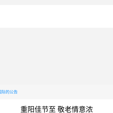
8国际的公告
重阳佳节至 敬老情意浓