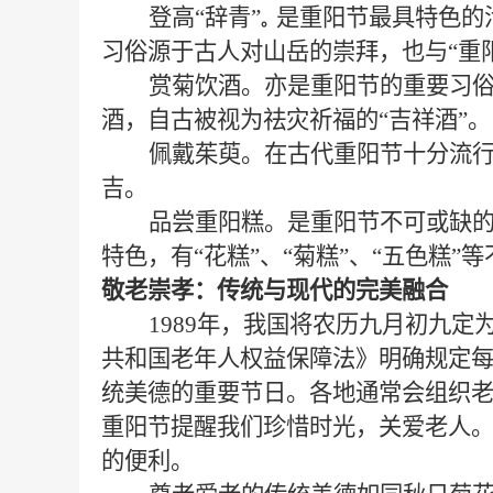
登高
“辞青”
是重阳节最具特色的
。
习俗源于古人对山岳的崇拜，也与
“重
赏菊饮酒
。
亦是重阳节的重要习
酒，自古被视为祛灾祈福的“吉祥酒”。
佩戴茱萸
。
在古代重阳节十分流
吉。
品尝重阳糕
。
是重阳节不可或缺
特色，有“花糕”、“菊糕”、“五色糕”
敬老崇孝：传统与现代的完美融合
1989年，我国将农历九月初九定
共和国老年人权益保障法》明确规定
统美德的重要节日
。
各地通常会组织
重阳节提醒我们珍惜时光，关爱老人。
的便利。