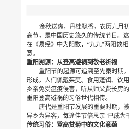
金秋送爽，丹桂飘香，农历九月初九
高节，是中国历史悠久的传统节日。
在《易经》中为阳数，“九九”两阳数
意。
重阳溯源：从登高避祸到敬老祈福
重阳节的起源可追溯至先秦时期
形成，人们佩戴茱萸、食用蓬饵、饮
乡亲免受瘟疫侵害，听从师父费长房
重阳登高避祸的习俗世代相传。
唐代是重阳节发展的重要时期，
异乡为异客，每逢佳节倍思亲”已成为
传统习俗：登高赏菊中的文化意蕴