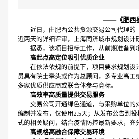
——《
肥西
近日，
由肥西公共资源交易公司代理的
近两天
的详细评审，上海同济城市规划设计
据悉，该项目招标工作，从前期准备到项
高起点高
定位
吸引优质企业
在依法依规的前提下，
项目要求规划设
员具有院士牵头或作为总顾问，多专业高工
多家
优质供应商或联合体
参与竞标。
高效率
高质量
提供
交易
服务
交易公司开通绿色通道，
与采购单位的
编制
并发布
，仅使用
2.5天
；
从发布公告到投
式的
相关
疑问，结合疫情防控
最新
要求，充
高规格
高融合保障交易环境