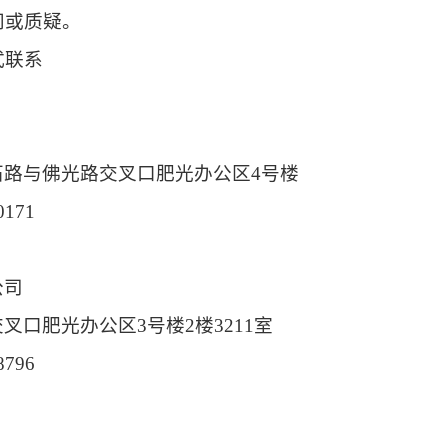
问或质疑。
式联系
路与佛光路交叉口肥光办公区4号楼
171
公司
口肥光办公区3号楼2楼3211室
796