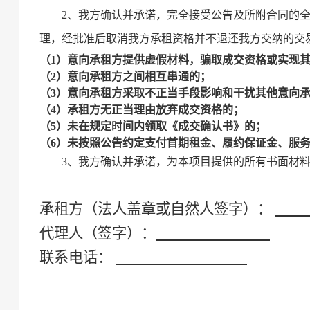
2、我方确认并承诺，完全接受公告及所附合同的
理，经批准后取消我方承租资格并不退还我方交纳的
交
（
1）意向
承租方
提供虚假材料，骗取成交资格或实现
（
2）意向
承租方
之间相互串通的；
（
3）意向
承租方
采取不正当手段影响和干扰其他意向
（
4）
承租方
无正当理由放弃成交资格的；
（
5
）未
在规定时间
内领取《成交确认书》的；
（
6
）未按照公告约定支付首期租金、履约保证金、服
3、
我方确认并承诺，为本项目提供的所有书面材
承租方
（法人盖章
或
自然人签字）：
代理人（签字）：
联系电话：