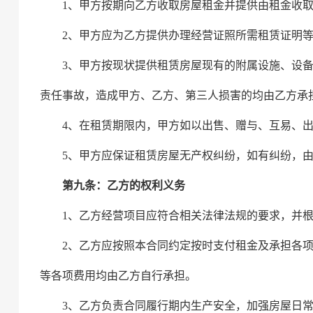
1、
甲方按期向乙方收取房屋租金并
提供由租金收
2、甲方应为乙方提供办理经营证照所需租赁证明
3、甲方按现状提供租赁房屋现有的附属设施、设
责任事故，
造成甲方、乙方、第三人损害的均由乙方承
4、在租赁期限内，甲方如以出售、赠与、互易、
5、甲方应保证租赁房屋无产权纠纷，如有纠纷，
第九条：乙方的权利义务
1、乙方经营项目应符合相关法律法规的要求，并
2、乙方应按照本合同约定按时支付租金及承担各
等各项费用均由乙方自行承担。
3、乙方负责合同履行期内
生产安全，加强
房屋日