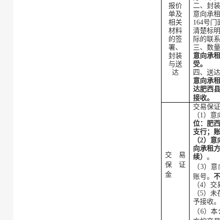
报价
二、封
单
及
意向承
相关
164号
材料
清楚标
的
签
际的联
署、
三、数
封装
意向承
与送
受。
达
四、送
意
向承
达肥西
接收
。
交易保
（
1）
意
位：
肥
支行
；
（
2）
意
向
承租
交易
续）
。
保证
（
3）
意
金
账号
。
（
4
）交
（
5
）
未
予接收
（
6
）本