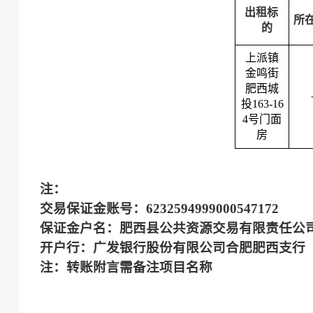
出租标
所
的
上派镇
金鸣街
肥西城
投
163-16
4号门面
房
注：
交易保证金账号：
6232594999000547172
保证金户名：肥西县公共资源交易有限责任公
开户行：广发银行股份有限公司合肥肥西支行
注：转账附言需备注项目名称