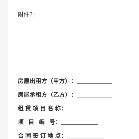
附件
7
：
房屋出租方（甲方）：
房屋承租方（乙方）：
租
赁
项
目
名
称
：
项
目
编
号：
合
同
签
订
地
点：