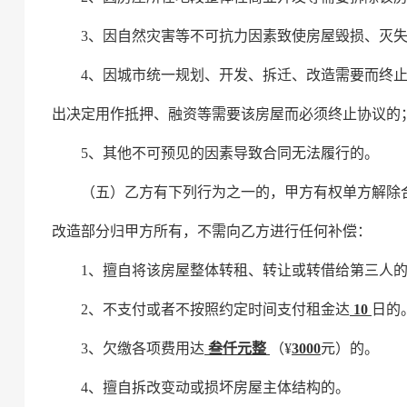
3、因自然灾害等不可抗力因素致使房屋毁损、灭
4、因城市统一规划、开发、拆迁、改造需要而终
出决定用作抵押、融资等需要该房屋而必须终止协议的
5
、其他不可预见的因素导致合同无法履行的。
（五）乙方有下列行为之一的，甲方有权单方解除
改造部分
归甲方所有，
不需
向乙方
进行任何补偿：
1、擅自将该房屋
整体
转租、转让或转借给第三人
2、不支付或者不按照约定
时间
支付租金达
10
日的
3、欠缴各项费用达
叁仟元整
（
¥
3000
元
）
的。
4、擅自拆改变动或损坏房屋主体结构的。