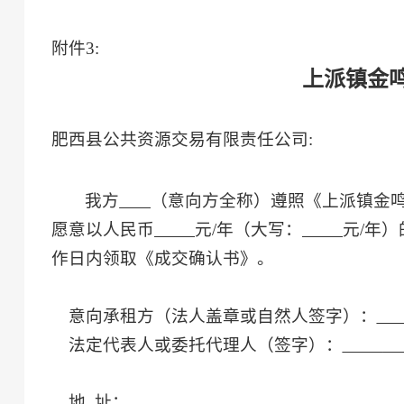
附件
3
:
上派镇金
肥西县公共资源交易有限责任公司
:
我方
（意向方全称）遵照《
上派镇金
愿意以人民币
元
/年
（大写：
元
/年
）
作日内
领取《成交确认书》。
意向承租方（
法人
盖章
或自然人签字
）：
法定代表人或委托代理人（签字）：
地
址：