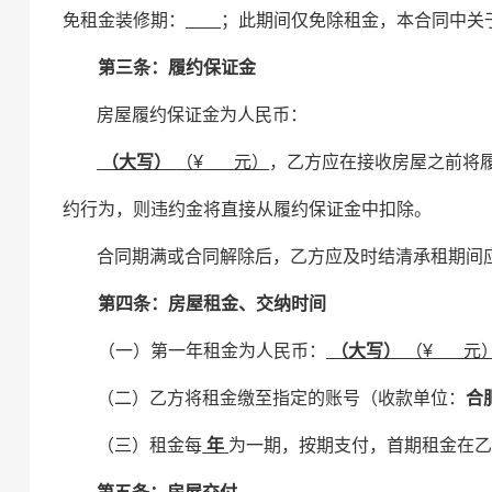
免租金装修期：
；此期间仅免除租金，本合同中关
第三条：履约保证金
房屋履约保证金为人民币
：
（大写）
（
¥
元）
，
乙方应在接收房屋之前将
约行为，则违约金将直接从履约保证金中扣除。
合同期满或合同解除后，乙方应及时结清承租期间
第四条：房屋租金、交纳时间
（一）第一年
租金为人民币：
（大写）
（
¥
元
（二）乙方将租金缴至指定的账号
（
收款单位：
合
（三）租金每
年
为一期
，
按期支付，首期租金在