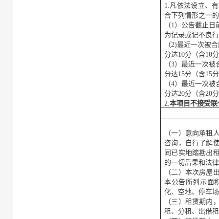
1.凡依法设立、
合下列情形之一
（
1）公告截止日
为记录或记不良
（
2)最近一次被
分达
10分（含10
（
3）最近一次被
分达
15分（含1
（
4）最近一次被
分达
20分（含2
2.
本项目不接受联
（一）意向承租
咨询，自行了解
同已实地踏勘出
的一切后果和法
（二）本次房屋
本公告所列示面
化、空地、停车
（三）租赁期内
租、分租、出借