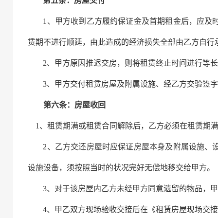
第五条：房屋交付
1、甲方收到乙方履约保证金及首期租金后，应
及
赁期不进行顺延，由此造成的经济损失全部由乙方自行
2、甲方原因推迟交房，则将租赁终止时间进行等
3、甲方交付租赁房屋及附属设施、经
乙
方交验签
第六条：房屋收回
1、租赁期满或租赁合同解除后，乙方必须在租赁期
2、乙方交还房屋时应保证房屋本身及附属设施、
设施设备，须按照当时的状况完好无偿地移交给甲方。
3、对于该房屋内乙方未经甲方同意遗留的物品，
4、甲乙双方现场验收交接后在《租赁房屋现场交