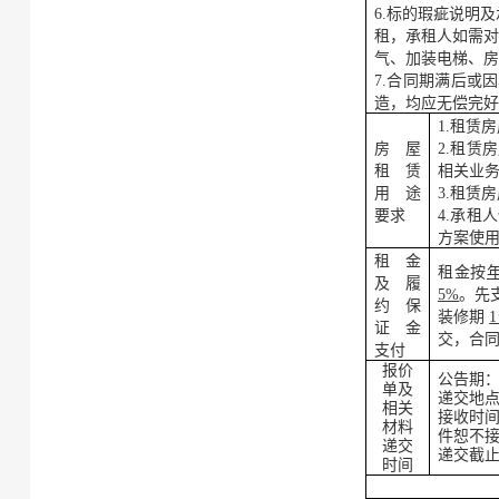
6.标的瑕疵说明
租，承租人如需
气、加装电梯、
7.合同期满后或
造，均应无偿完
1.租赁
房屋
2.租
租赁
相关业
用途
3.租赁
要求
4.承
方案使
租金
租金
按
及履
5
%
。先
约保
装修期
1
证金
交，合
支付
报价
公告期
单
及
递交地
相关
接收时
材料
件恕不
递交
递交截
时间