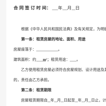
合
同
签
订
时
间：
年
月
日
根据《中华人民共和国
民法典
》及有关规定，为明
第一条：租赁房屋的地址、面积、用途
房屋座落于
：
。
建筑
面积
：
约
m
²
；
租赁用途
：
。
乙方使用租赁房屋必须符合房屋
规划、
设计用途及
的，责任由乙方承担。
第二条：租赁期限
房屋租赁期限自
年
月
日起至
年
月
日止，