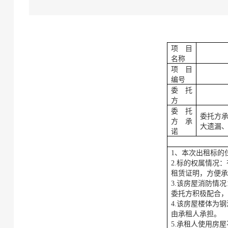
项目
名称
项目
编号
委托
方
委托
委托方
方承
大遗漏
诺
1、本次出租标的
2.标的权属情况：
租赁证明，方便
3.该房屋消防情
委托方积极配合
4.该房屋楼体为
由承租人承担。
5.承租人使用房