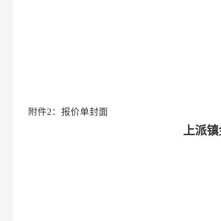
附件
2
：
报价单
封面
上派镇