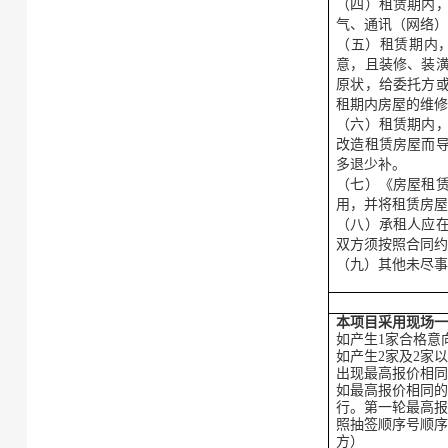
（四）租赁期内
气、通讯（网络
（五）租赁期内
意，且装修、装
原状，给委托方
租期内房屋的维
（六）租赁期内
改造租赁房屋而
多退少补。
（七）《房屋租
用，并将租赁房
（八）承租人应
双方须按照合同
（九）其他未尽
本项目采用现场
如产生
1家合格意
如产生
2家及2家
出现最高报价相
如最高报价相同
行。第一轮最高
照抽签顺序号顺
方）