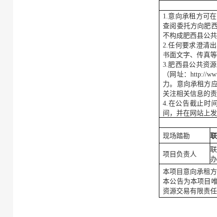
1.意向
承租方
可在
查阅委托方向
肥
不构成
肥西县公
2.任何要求澄清
书面文字、传真等
3.
肥西县公共资源
（网址：
http:
力。意向
承租方
关注相关信息的
4.在公告截止时
间，并在网站上
现场踏勘
联
项目负责人
办
本项目意向
承租
本公告为本项目
资源交易有限责