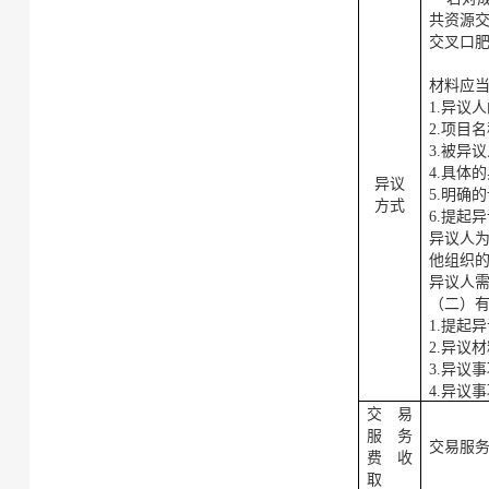
共资源
交叉口
材料应
1.异议
2.项目
3.被异
4.具体
异议
5.明确
方式
6.提起
异议人
他组织
异议人
（二）
1.提起
2.异议
3.异议
4.异议
交易
服务
交易服
费收
取