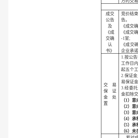
方的交
成交
竞价结
公告
告。
及
《成交
《成
《成交
交确
-1室
;
认
《成交
书》
企业承
1.
按公告
工作日
起五个
2.保证
易保证
交易
3.经
委托
保证
金
扣除
金
处
（
1）意
置
（
2）意
（
3）意
（
4）
承
（
5）
承
（
6
）未
若对