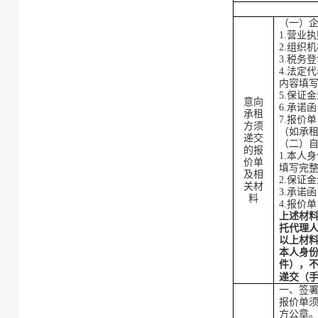
（一）
1.营业
2.组织
3.税务
4.法定
内容填
5.
保证金
意向
6.
承诺函
承租
7.报价
方须
（如承
递交
（二）
的
报
1.本人
价单
填写完
及相
2.
保证金
关材
3.
承诺函
料
4.报价
上述材
托代理
以上材
本人身
件），
递交（
一、
签
报价单
方公章