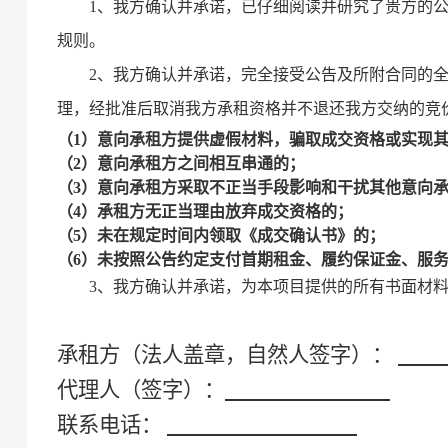
1、我方确认并承诺，已仔细阅读并研究了贵方的
规则。
2、我方确认并承诺，完全接受公告及所附合同的
理，经批准后取消我方承租资格并不退还我方交纳的竞
（
1）意向
承租方
提供虚假材料，骗取成交资格或实现
（
2）意向
承租方
之间相互串通的；
（
3）意向
承租方
采取不正当手段影响和干扰其他意向
（
4）
承租方
无正当理由放弃成交资格的；
（
5
）未
在规定时间
内领取《成交确认书》的；
（
6
）未按照公告约定支付首期租金、履约保证金、服
3、
我方确认并承诺，为本项目提供的所有书面材
承租方
（法人盖章，自然人签字）：
代理人（签字）：
联系电话：