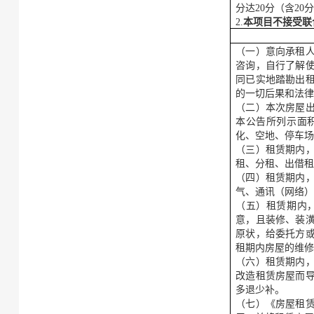
分达
20分（含2
2.
本项目不接受联
（一）意向承租
咨询，自行了解
同已实地踏勘出
的一切后果和法
（二）本次房屋
本公告所列示面
化、空地、停车
（三）租赁期内
租、分租、出借
（四）租赁期内
气、通讯（网络
（五）租赁期内
意，且装修、装
原状，给委托方
租期内房屋的维
（六）租赁期内
改造租赁房屋而
多退少补。
（七）《房屋租