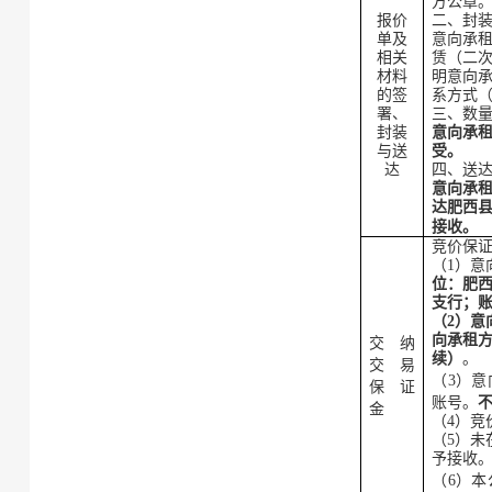
方公章
报价
二、封
单
及
意向承
相关
赁（二
材料
明意向
的
签
系方式
署、
三、数
封装
意向承
与送
受。
达
四、送
意
向承
达肥西
接收
。
竞价保
（
1）
意
位：
肥
支行
；
（
2）
意
向
承租
交纳
续）
。
交易
（
3）
意
保证
账号
。
金
（
4
）竞
（
5
）
未
予接收
（
6
）本