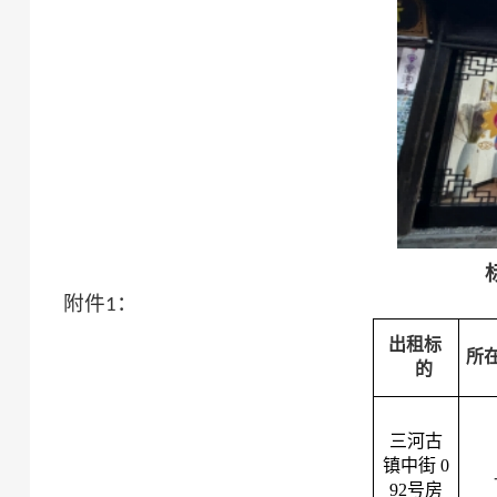
附件
：
1
出租标
所
的
三河古
镇中街
0
92号房