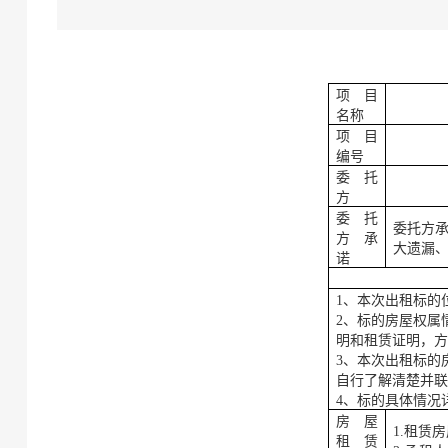
项目
名称
项目
编号
委托
方
委托
委托方
方承
大遗漏
诺
1、本次出租标的
2、标的房屋权属
明和租赁证明，
3、本次出租标的
自行了解清楚并
4、标的具体情况
房屋
1.
租赁房
租赁