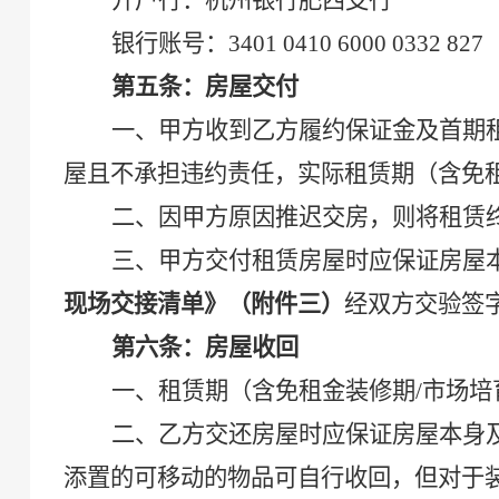
开户行：杭州银行肥西支行
银行账号：
3401
0410
6000
0332
827
第五条：房屋交付
一、甲方收到乙方履约保证金及首期
屋且不承担违约责任，实际租赁期
（
含免
二、因
甲方
原因推迟交房，则将租赁
三、甲方交付租赁房屋时应保证房屋
现场交接清单》（附件
三
）
经双方交验签
第六条：房屋收回
一、租赁期
（
含免租金装修期
/市场培
二、乙方交还房屋时应保证房屋本身
添置的可移动的物品可自行收回，但对于