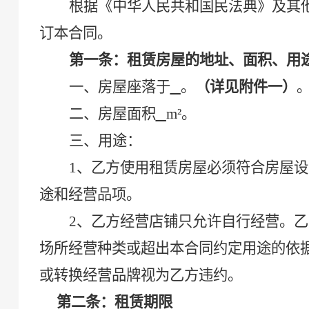
根据《中华人民共和国民法典》及
其
订本合同。
第一条：租赁房屋的地址、面积、用
一、
房屋座落于
。
（详见附件一）
二、
房屋
面积
m
²。
三、用途
：
1、乙方使用租赁房屋必须符合房屋
途和经营品项
。
2、乙方经营店铺只允许自行经营。
场所经营种类或超出本合同约定用途的依
或转换经营品牌视为乙方违约。
第二条：租赁期限