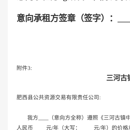
意向承租方
签章
（
签字
）
：
附件
3
:
三河古
肥西县公共资源交易有限责任公司
:
我方
（意向方全称）遵照《
三河古镇
人民币
元
/年
（大写：
元
/年
）的价格