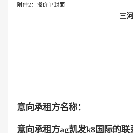
附件
2
：
报价单
封面
三
意向承租方
名称：
意向承租方
ag凯发k8国际的