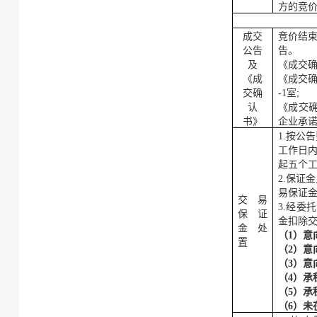
方的竞
成交
竞价结
公告
告。
及
《成交
《成
《成交
交确
-1室
;
认
《成交
书》
企业承
1.
按公告
工作日
起五个
2.保证
易保证
交易
3.经
委托
保证
金扣除
金处
（
1）意
置
（
2）意
（
3）意
（
4）
承
（
5）
承
（
6
）未