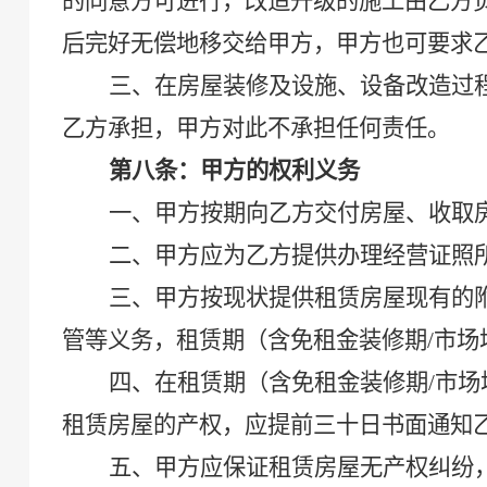
的同意方可进行，改造升级的施工由乙方
后完好无偿地移交给甲方，甲方也可要求
三、在房屋装修及设施、设备改造过
乙方承担，甲方对
此
不承担任何责任。
第八条：甲方的权利义务
一、甲方按期向乙方
交付房屋、
收取
二、甲方应为乙方提供办理经营证照
三、甲方按现状提供租赁房屋现有的
管等义务，租赁期
（
含免租金装修期
/市
四、在租赁期
（
含免租金装修期
/市
租赁房屋的产权，应提前三十日书面通知
五、甲方应保证租赁房屋无产权纠纷