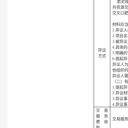
若对
共资源
交叉口
材料应
1.异议
2.项目
3.被异
4.具体
异议
5.明确
方式
6.提起
异议人
他组织
异议人
（二）
1.提起
2.异议
3.异议
4.异议
交易
服务
交易服
费收
取