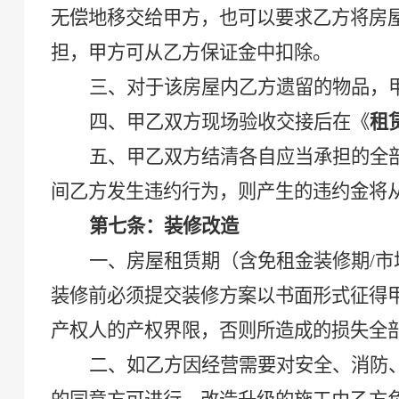
无偿地移交给甲方，也可以要求乙方将房
担，
甲方
可从乙方保证金中扣除
。
三、对于该房屋内乙方遗留的物品，
四、甲乙双方现场验收交接后在《
租
五、甲乙双方结清各自应当承担的全
间乙方发生违约行为，则产生的违约金将
第七条：装修改造
一、房屋租赁期
（
含免租金装修期
/
装修前必须
提交装修方案
以书面形式征得
产权人的产权界限，否则所造成的损失全
二、如乙方因经营需要对安全、消防