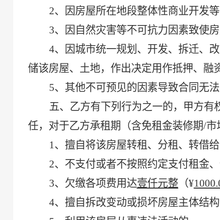
2、因房屋所在地段整体性商业开发
3、因自然灾害等不可抗力因素致使
4、因城市统一规划、开发、拆迁、
储该房屋、土地，作出决定用作抵押、融
5、其他不可预见的因素导致合同无
五、乙方有下列行为之一的，甲方有
任，对于乙方承租期
（
含免租金装修期
/
1、擅自将该房屋转租、
分租
、
转借给
2、不支付或者不按照约定支付租金
、
3、欠缴各项费用达
壹仟元整
（
¥
1000.
4、擅自拆改变动或损坏房屋主体结构