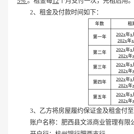
5%
。
租金每
12
个月
支付一次，
先租后用
2
、
租金
及付款时间如下：
年数
租
202x
年
x
第一年
202x
年
x
202x
年
x
第二年
202x
年
202x
年
x
第三年
202x
年
202x
年
x
第四年
202x
年
202x
年
x
第五年
202x
年
3
、
乙方将房屋履约保证金
及
租金
付
至
账户名称：
肥西县文派商业管理有限