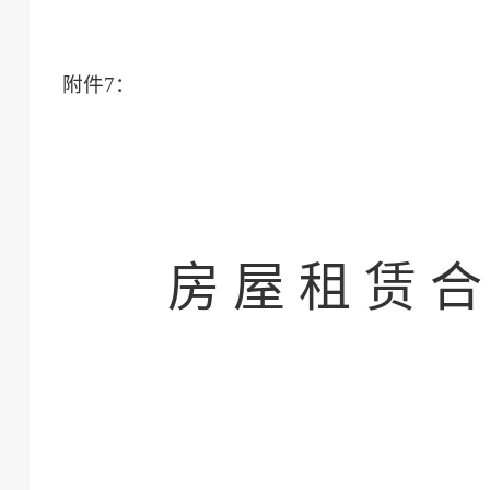
附件
7
：
房
屋
租
赁
合