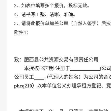
3、如表中填写多个报价，投标无效。
4、请书写工整、清晰、准确。
5、请将此报价单加盖公章（
自然人签字
）后按
附件
4
：
致：
肥西县公共资源交易有限责任公司
本授权书声明
:注册于
(
公
公司员工
（代理人的姓名）为公司的合
phcq210）
以本单位名义办理
承租方登记
、