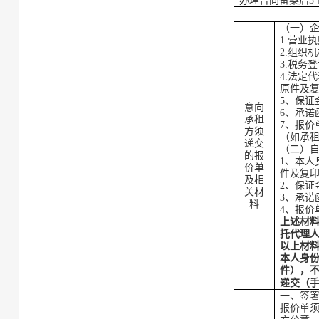
办理合同备案后5
（一）
1.营业
2.组织
3.税务
4.法定
原件及
5、
保证
意向
6、
承诺
承租
7、报价
方须
（如承
递交
（二）
的
报
1、本
价单
件及复
及相
2、
保证
关材
3、
承诺
料
4、报价
上述材
托代理
以上材
本人身
件），
递交（
一、
签
报价单