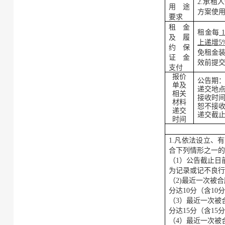
2
.承租
用途
方案使
要求
租金
租金每
及履
上递增
5
约保
免租金
证金
效前提
支付
报价
公告期
单
及
递交地
相关
接收时
材料
恕不接
递交
递交截
时间
1.凡依法设立、
合下列情形之一
（
1）公告截止日
为记录或记不良
（
2)最近一次被
分达
10分（含10
（
3）最近一次被
分达
15分（含1
（
4）最近一次被