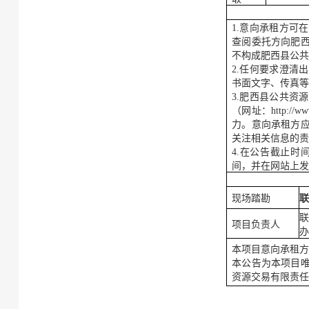
1.意向
承租方
可在
查阅委托方向
肥
不构成
肥西县公
2.任何要求澄清
书面文字、传真等
3.
肥西县公共资源
（网址：
http:
力。意向
承租方
关注相关信息的
4.在公告截止时
间，并在网站上
现场踏勘
联
项目负责人
办
本项目意向
承租
本公告为本项目
资源交易有限责