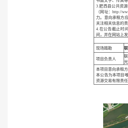
书面文字、传真等
3.
肥西县公共资源
（网址：
http:
力。意向
承租方
关注相关信息的
4.在公告截止时
间，并在网站上
现场踏勘
联
项目负责人
光
本项目意向
承租
本公告为本项目
资源交易有限责