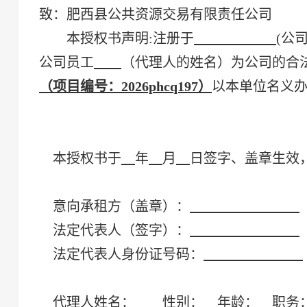
致：
肥西县公共资源交易有限责任公司
本授权书声明
:注册于
(
公
公司员工
（代理人的姓名）为公司的合
（项目编号：
2026phcq197）
以本单位名义
本授权书于
年
月
日签字、盖章生效
意向
承租方（盖章）：
法定代表人（签字）：
法定代表人身份证号码：
代理人姓名：
性别：
年龄：
职务