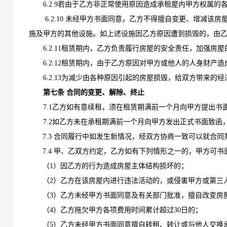
6.2.9若由于乙方非正常使用原因造成承租屋内甲方权属
6.2.10
未经甲方书面同意，乙方不得擅自变更、增减该房
施及甲方的其他设施。如上述设施因乙方原因遭到损毁的，由
6.2.11租赁期内，乙方负责履行房屋的安全责任，加强房
6.2.12租赁期内，由于乙方原因对甲方或他人的人身财产
6.2.13为减少由各种原因引起的房屋损毁，给双方带来
第七条
合同的变更、解除、终止
7.1乙方如有意续租，须在租赁期满前一个月向甲方提出书
7.2如乙方未在承租期满前一个月向甲方发出正式书面致
7.3 合同履行中如发生新情况，经双方协商一致可以就合
7.4 甲、乙双方约定，乙方如有下列情形之一的，甲方可
（
1）因乙方的行为造成房屋主体结构损坏的；
（
2）乙方在该房屋内进行违法活动的，或侵害甲方或第三
（
3）乙方未经甲方书面同意及有关部门批准，擅自改变房
（
4）乙方拖欠甲方各项费用时间累计超过30日的；
（
5）乙方未经甲方书面同意擅自转租、转让或与他人交换