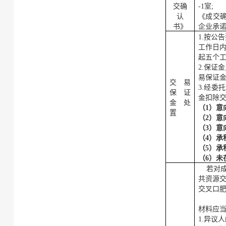
交确
-1室
;
认
《成交
书》
企业承
1.
按公告
工作日
起五个
2.保证
易保证
交易
3.经
委托
保证
金扣除
金处
（
1）意
置
（
2）意
（
3）意
（
4）
承
（
5）
承
（
6
）未
若对
共资源
交叉口
材料应
1.异议