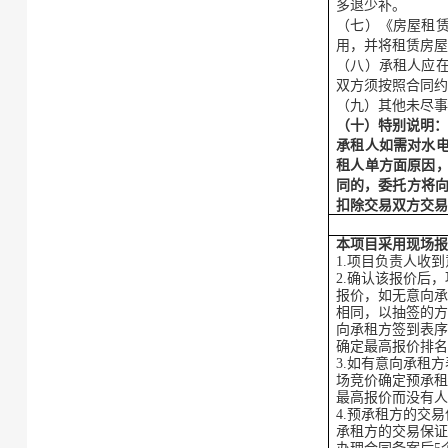
多退少补。
（七）《房屋租
用，并将租赁房
（八）承租人应
双方须按照合同
（九）其他未尽
（十）特别说明
承租人如需对水
租人单方面原因
同的，委托方将
扣除交易双方交
本项目采用现场
1.项目负责人收
2.确认该报价后
报价，如无意向
相同，以抽签的
向承租方签到表
确定最高报价排
3.如有意向承租
场竞价确定预承租
最高报价而没有
4.预承租方的交
承租方的交易保