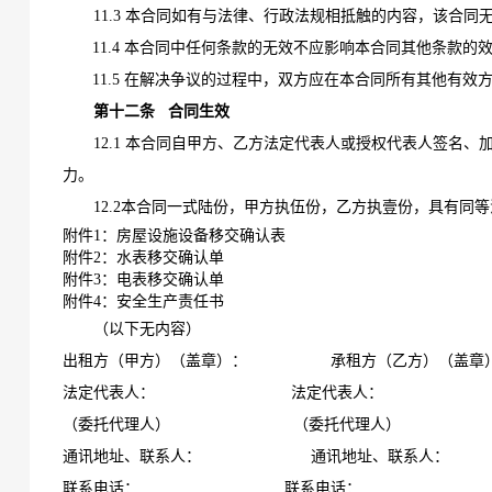
11.3 本合同如有与法律、行政法规相抵触的内容，该
11.4 本合同中任何条款的无效不应影响本合同其他条款的
11.5 在解决争议的过程中，双方应在本合同所有其他有效
第十二条
合同生效
12.1
本合同自甲方、乙方法定代表人或授权代表人签名、
力。
12.2
本合同一式
陆
份，甲方执
伍
份，乙方执壹份，具有同等
附件
1：房屋设施设备移交确认表
附件
2：水表移交确认单
附件
3：电表移交确认单
附件
4：安全生产责任书
（以下无内容）
出租方
（
甲方
）
（盖章）：
承租方
（
乙方
）
（盖章
法定代表人：
法定代表人：
（委托代理人）
（委托代理人）
通讯地址、联系人：
通讯地址、联系人：
联系电话：
联系电话：