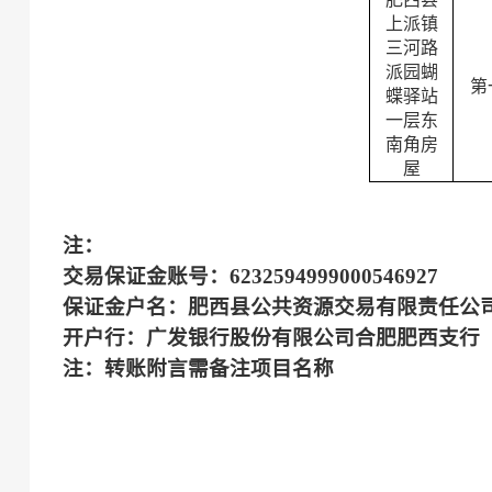
上派镇
三河路
派园蝴
第
蝶驿站
一层东
南角房
屋
注：
交易保证金账号：
6232594999000546927
保证金户名：肥西县公共资源交易有限责任公
开户行：广发银行股份有限公司合肥肥西支行
注：转账附言需备注项目名称