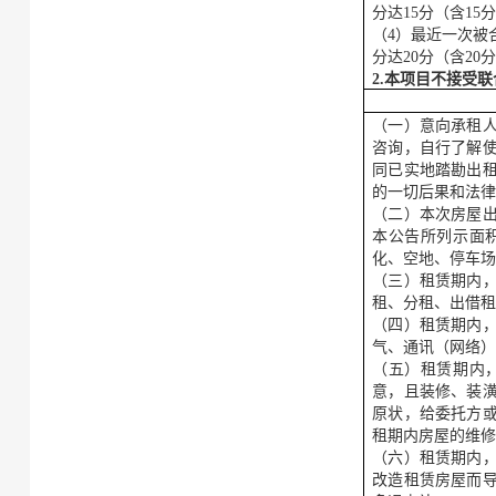
分达
15分（含1
（
4）最近一次被
分达
20分（含2
2.本项目不接受
（一）意向承租
咨询，自行了解
同已实地踏勘出
的一切后果和法
（二）本次房屋
本公告所列示面
化、空地、停车
（三）租赁期内
租、分租、出借
（四）租赁期内
气、通讯（网络
（五）租赁期内
意，且装修、装
原状，给委托方
租期内房屋的维
（六）租赁期内
改造租赁房屋而