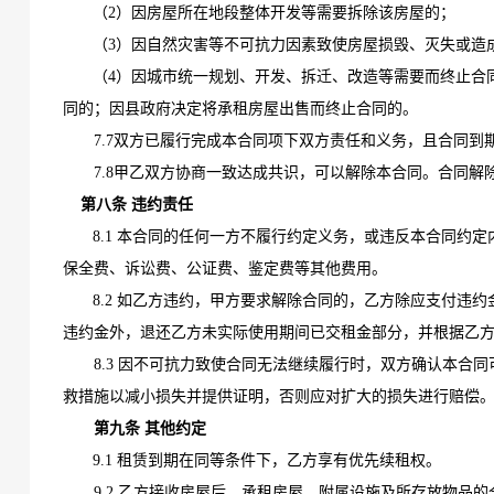
（
2）因房屋所在地段整体开发等需要拆除该房屋的；
（
3）因自然灾害等不可抗力因素致使房屋损毁、灭失或造
（
4）因城市统一规划、开发、拆迁、改造等需要而终止合
同的；因县政府决定将承租房屋出售而终止合同的。
7.7双方已履行完成本合同项下双方责任和义务，且合同到
7.8甲乙双方协商一致达成共识，可以解除本合同。合同解
第八条
违约责任
8.1 本合同的任何一方不履行约定义务，或违反本合同约
保全费、诉讼费、公证费、鉴定费等其他费用。
8.2 如乙方违约，甲方要求解除合同的，乙方除应支付违
违约金外，退还乙方未实际使用期间已交租金部分，并根据乙
8.3 因不可抗力致使合同无法继续履行时，双方确认本
救措施以减小损失并提供证明，否则应对扩大的损失进行赔偿
第九条
其他约定
9.1
租赁到期在
同等条件下，乙方享有优先
续租
权。
9.2 乙方接收房屋后，承租房屋、附属设施及所存放物