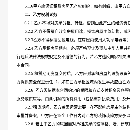
6.1.6甲方应保证租赁房屋无产权纠纷，如有纠纷，由甲
二、乙方权利义务
6.2.1 乙方不得对房屋分租、转租，否则由此产生的经
6.2.2 乙方不得擅自改变房屋用途，损害房屋主体结构
6.2.3乙方不得私接乱拉电线，在房屋内使用大功率电器等
6.2.4
乙方承租房屋期内，必须严格遵守及遵从中华人民共
行违反法律法规或规定及不道德的行为。若乙方违反国家相关
本合同。
6.2.5
租赁期间
房屋交付后，乙方应对承租房屋的设施设备
方提供安全保卫责任书，如在乙方承租区域内发生事故应由乙
6.2.6 乙方须依据本合同约定的期限和方式支付租金
及
各项
服务或供应等，由此引起的所有费用（包括重新接驳费用）及
6.2.7租赁期间，乙方若因
运营
需要，在不影响房屋主体结
审批并备案。甲方应在
15个工作日内对乙方的装饰装修方案予
6.2.8 若由于乙方的原因而对承租房屋的玻璃格、墙、