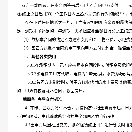
双方一致同意，在本合同签署后
7
日内乙方向甲方支付
元
除
/终止之日起
【
30
】
个工作日内且乙方无违约行为的情况下，
存在下述任何情形之一的，甲方有权扣除相应金额的履约
足，逾期未予补足的，每逾期一天承担应补金额日万分之
五
的
（
1）
依据本合同的约定乙方逾期支付租金
、
物业费、水电费
（
2）因乙方违反本合同约定而须向甲方支付违约金、赔偿金
三、
其他各类费用
3.3.1在承租期内，乙方应按照本合同按时支付租金及承
3.3.2水电费由
甲方代收，电费为
1.08元/度，水费为4元/吨
3.3.3若乙方未能按时支付甲方代收代付
的
水电费
及
其他费
的，甲方有权解除本合同，收回房屋。
第四条
房屋交付
标准
4.1在甲、乙双方签订本合同并按约定付租金等费用后，
甲
不进行顺延，由此造成的经济损失全部由乙方自行承担。
4.2
因甲方原因推迟交房，则将租赁终止时间进行等长时段