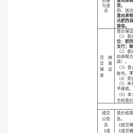
封装
意向承
与送
受。
达
四、送
意
向承
达肥西
接收
。
竞价保
（
1）
意
位：
肥
支行
；
（
2）
意
向
承租
交纳
续）。
交易
（
3）
意
保证
账号
。
金
（
4
）竞
（
5
）
未
予接收
（
6
）本
方的竞
成交
竞价结
公告
告。
及
《成交
《成
《成交