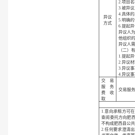
2.项目
3.被异
4.具体
异议
5.明确
方式
6.提起
异议人
他组织
异议人
（二）
1.提起
2.异议
3.异议
4.异议
交易
服务
交易服
费收
取
1.意向
承租方
可在
查阅委托方向
肥
不构成
肥西县公
2.任何要求澄清