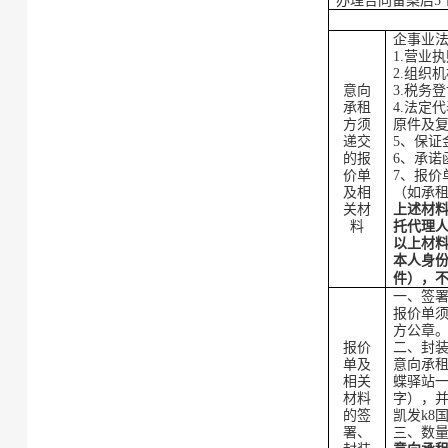
办理合同备案后5
企事业
1.营业
2.组织
意向
3.税务
承租
4.法定
方须
原件及
递交
5、
保证
的
报
6、
承诺
价单
7、报价
及相
（如承
关材
上述材
料
托代理
以上材
本人身
件），
一、
签
报价单
方公章
报价
二、封
单
及
意向承
相关
蝶驿站
材料
字
），
的
签
凯发k8
署、
三、数