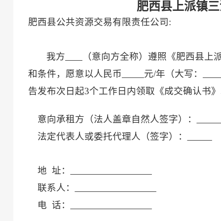
肥西县上派镇三
肥西县公共资源交易有限责任公司
:
我方
（意向方全称）遵照《
肥西县上
和条件，愿意以人民币
元
/年
（大写：
告
发布次日起
3个工作日内
领取《成交确认书》
意向承租方（
法人
盖章
自然人签字
）：
法定代表人或委托代理人（签字）：
地
址：
联系人：
电
话：