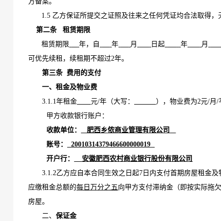
方备案。
1.5 乙方保证所提交之证照及往来之任何凭证均合法取得
第二条
租赁期限
租赁期限
年
，自
年
月
日起
年
月
可优先续租，续租期不超过
2年
。
第三条
费用的支付
一、租金
及物业费
3.1.1
年
租
金
元
/年
（大写：
）
，
物业费为
2元/月
甲方
收款
银行账户：
收款单位：
肥西乡侬商业管理有限公司
账号：
20010314379466600000019
开户行：
安徽肥西农村商业银行股份有限公司
3.1.2乙方应
自本合同生效之日起
7
日
内支付
首期
房屋租金
及
应缴租金总额的
每日
万分之五
向甲方支付滞纳金（即按实际拖
房屋。
二、
保证金