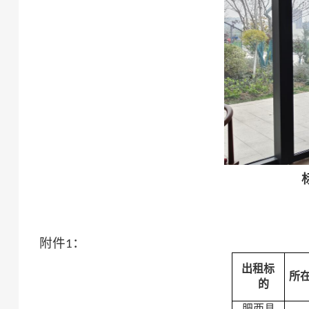
附件
：
1
出租标
所
的
肥西县