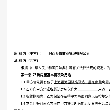
出
租
方（甲方）：
肥西乡侬商业管理有限公司
承
租
方（乙方）：
根据《中华人民共和国民法典》等有关法律法规的规定，
第一
条
租赁房屋基本情况及
用途
1.1 甲方合法拥有位于
上派镇
派园蝴蝶驿站一层东南角
房屋
1.2 乙方向甲方承诺租赁该房屋仅作为
用途，
1.3 租赁期限内，乙方保证在征得甲方书面同意以及按规
1.4 本合同签订前乙方应向甲方提交所有能证明其具有