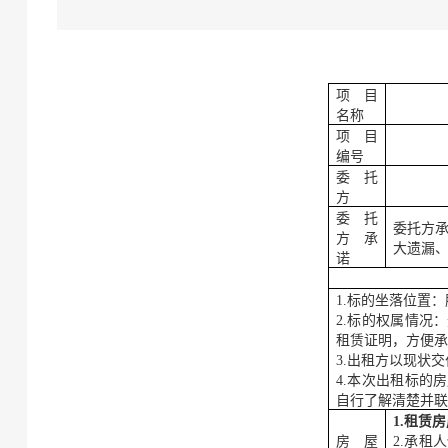
项目
名称
项目
编号
委托
方
委托
委托方
方承
大遗漏
诺
1.标的坐落位置
2.标的权属情况
租赁证明，方便
3.出租方以现状
4.
本次出租标的房
自行了解清楚并
1.租赁
房屋
2.承