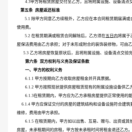
4.
3
甲方将租赁房屋交付至乙方，且将附属设施、设备清点
第五条
房屋返还标准
5.1 除甲方同意乙方续租外，乙方应在本合同租赁期届满或
使用费。
5.2 在租赁期满或租赁合同解除后，乙方须在
五日内
将属于
屋保洁费用由乙方承担；对于未形成附合的装饰装修物，可由
5.3 乙方将房屋恢复原状后，且将
附属设施、设备清点交验
第六条
双方权利与义务及保证条款
一、甲方的权利义务
6.1.1 甲方按期向乙方收取房屋租金并开具票据。
6.1.2 甲方按照现状提供房屋租赁现有的附属设施设备
6.1.3在租赁期内，甲方应为乙方承租房屋提供正常使用的
6.1.4
甲方应保证交付的房屋的建筑结构和设备设施符合建筑
维修，费用由甲方承担。
6.1.5 在租赁期内，甲方如以出售、互易、赠与、出资
房屋，未承租期间的房租，甲方按未承租时间将租金退还乙方