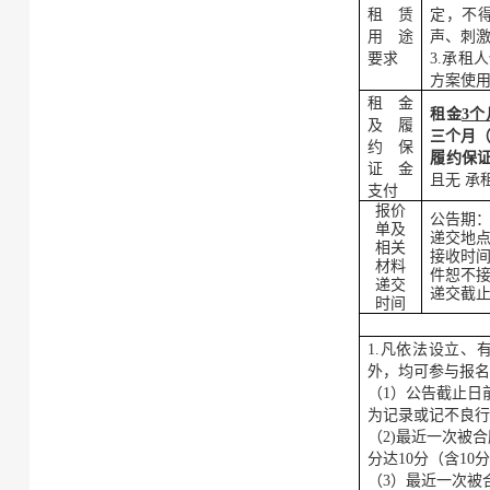
租赁
定，不
用途
声、刺
要求
3.承
方案使
租金
租金
3
个
及履
三个月
约保
履约保
证金
且无 承
支付
报价
公告期
单
及
递交地
相关
接收时
材料
件恕不
递交
递交截
时间
1.凡依法设立
外，均可参与报
（
1）公告截止日
为记录或记不良
（
2)最近一次被
分达
10分（含10
（
3）最近一次被