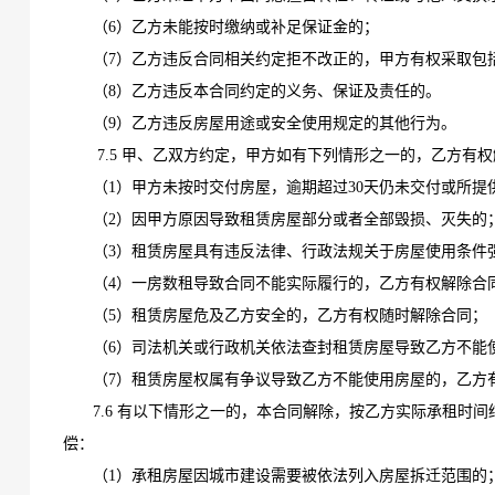
（
6）乙方未能按时缴纳或补足保证金
的
；
（
7）乙方违反合同相关约定拒不改正的，甲方有权采取包
（
8）乙方违反本合同约定的义务、保证及责任的。
（
9）乙方违反房屋用途或安全使用规定的其他行为。
7.5 甲、乙双方约定，甲方如有下列情形之一的，乙方有
（
1）甲方未按时交付房屋，逾期超过30天仍未交付或所
（
2）
因甲方原因导致
租赁房屋部分或者全部毁损、灭失的
（
3）租赁房屋具有违反法律、行政法规关于房屋使用条件
（
4）一房数租导致合同不能实际履行的，乙方有权解除合
（
5）租赁房屋危及乙方安全的，乙方有权随时解除合同；
（
6）司法机关或行政机关依法查封租赁房屋导致乙方不能
（
7）租赁房屋权属有争议导致乙方不能使用房屋的，乙方
7.6 有以下情形之一的，本合同解除，按乙方实际承租
偿：
（
1）承租房屋因城市建设需要被依法列入房屋拆迁范围的