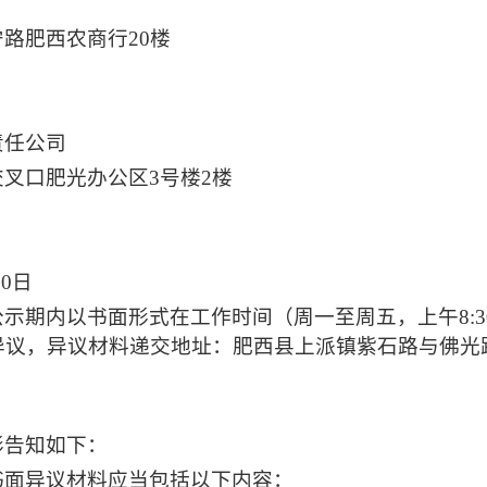
宁路肥西农商行
20楼
责任公司
交叉口肥光办公区
3号楼2楼
30
日
公示期内以书面形式在工作时间（周一至周五，上午
8:
异议，异议材料递交地址：肥西县上派镇紫石路与佛光
形告知如下：
书面异议材料应当包括以下内容：