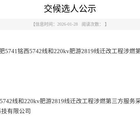
交候选人公示
【信息时间：2026-01-28 阅读次数： 】
v铭肥5741铭西5742线和220kv肥游2819线迁改工程
铭西5742线和220kv肥游2819线迁改工程涉燃第三方服务
科技有限公司