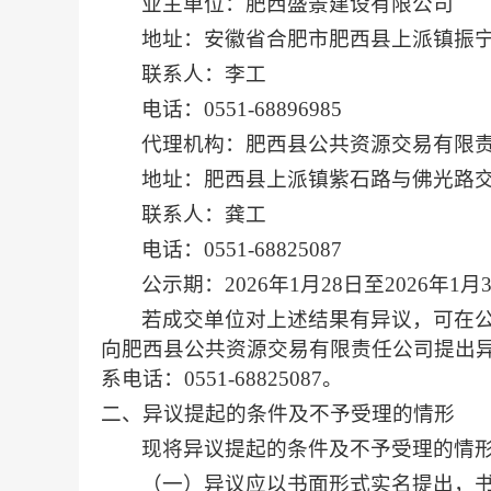
业主单位：肥西盛景建设有限公司
地址：安徽省合肥市肥西县上派镇振
联系人：李工
电话：
0551-68896985
代理机构：肥西县公共资源交易有限
地址：肥西县上派镇紫石路与佛光路
联系人：
龚
工
电话：
0551-688250
87
公示期：
202
6
年
1
月
28
日至
202
6
年
1
月
若成交单位对上述结果有异议，可在
向
肥西县公共资源交易有限责任公司
提出
系电话：
0551-688250
8
7。
二、异议提起的条件及不予受理的情形
现将异议提起的条件及不予受理的情
（一）异议应以书面形式实名提出，