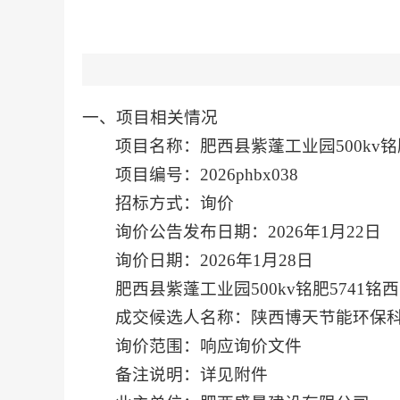
一、项目相关情况
项目名称：
肥西县紫蓬工业园
500k
项目编号：
2026phbx038
招标
方式：
询价
询价
公告发布日期：
202
6
年
1
月
22
日
询价
日期：
202
6
年
1
月
28
日
肥西县紫蓬工业园
500kv铭肥5741
成交候选人名称：陕西博天节能环保
询价
范围：
响应询价文件
备注说明：详见附件