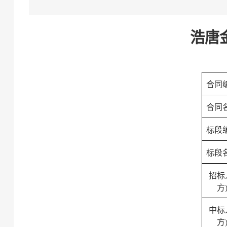
浩唐
合同
合同
标段
标段
招标
方
中标
方