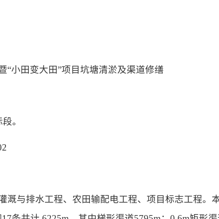
田暨“小田变大田”项目坑塘清淤及渠道修缮
标段。
02
括灌溉与排水工程、农田输配电工程、项目标志工程。本
17条共计 6225m。其中梯形渠道5795m；0.6m矩形