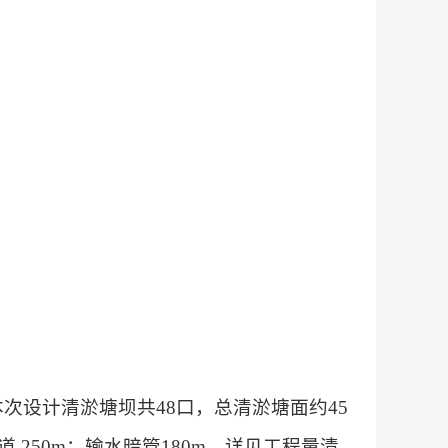
次设计清淤塘坝共48口，总清淤塘面约45
渠道 250m；输水暗管180m。详见工程量清