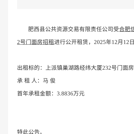
肥西县公共资源交易有限责任公司
受
合肥
2号门面房招租
进行
公开租赁
，
2025
年
12
月
12
出租标的：上派镇巢湖路经纬大厦
232号门面房
承
租
人
：
马
俊
首年承租金额：
3.8836万元
特此公告。