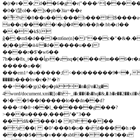
�(r�v��;d��6�g�e|"���^[�����
�0�'i螜ol�-�]s�pb�3ia=��e
�͛%�8��s��c���b��� 9l$����a�
u��cj���h�\�ql̀�#�h��|h�:bb�cl��
�.��k$}
ĝ�:�m$�d��3�m6ne(n]�i"��c�"�&�.
�j��jp�ӥ4/�d�����u��)!
����r�$'�w6��
7h�o�8x_t���ĺgv�znq�[���sm��6�r�z
�����ߋ��|
��
�em1^�a�����;f <��i������ۅ�=�9
����b���hv�ԑ�?^�?/
��=�6�ȝp)2�р�pk�n�@n�2g�
4word/document.xml�[[o�h~_i�c��6�s�hq�&,�.b�e��
�!�=�9��f�����ło��dn��d?
���<#�8~t��l_������g���?
>���ʉ����,���/'�"3��
��d&�i���1� #j?#��ǰ��
�a��( �0^���h�o� �sd���f�h r�
���t�$�u�v��\�sɓ6�����'l��z