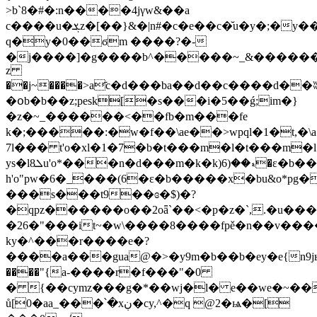
>b`8�#�:n����4jγw&��a
c����u�ܮz�[��}&�|n#�c�e��c�̆u�y�;�y��c �1��n������
q�y�0��ϭm ����?�-
�j����]�g����b^�����~_&������
z
��j~����>a҃c�d���ba��d��c����d��ʬ
�օb�b��z;pesk[�s���i�5��ǵ;im�}
�z�~_������<��fb�m���fe
k�;�����:�ԝ�f��\ae��>wpql�1�t,�\
7l��� t'o�xl�1�7�b�t���m�l�t���m�
ys�lܠ8u'o*���n�d���m�k�k)ޑ��(6�ɛ�b�����x�bu&o*pg�u&o*pg�u&o"p7�pț�e�ũ:ys�l���t�&u'o�щ�ɛ�b3p���(6�ț�e!o*vg�u&o*pg�u&o*pg�&u#o*���x6np���7�f
h'o"pw�6�_���(6�ɛ�b�����x�bu&o*pg�u
���s���t9��ɞ�$)�?
�qpz������o��2oǟ`��<�p�z�`,.�u��
�26�"���it~�w\����8����fpě�n��v����
ky�^���r����e�?
����a���gua@�>�y9m�b��b�ey�e{n9
����"{a-����r�f���"�0
� {��cymz���g�*��wj�l� e��we�~��
ů[0�aa_���՝�xڹ�cy,^�q @2�ѩ�[