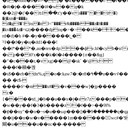
�b�ehrh�b�#\~�j�`�k������t*�r��x
�#i�j�-����i#�w��q�k
��2@�('��ռ1��z'y��֙vs���"��r�}
�(�zm�=���a
d�gf�`lns�n 3<"���r&����r��z�ŀ�i��
̝�kv���̃4z�=ꙍ)����dpou̠�>�>��k��
rd�d)�h #�-�y������|˽�
̃<ȑ��f�y�ң�dd1���!
��l*��*�,au�rex�4p:��фe.hf�cyb�n!
�sp�� t0'x���k�l�4���
�{σ��&g}
�"�c���r,�vxg)��@�sk` �\@c
���f�耥� 꼕
�s$��eb�dn%,q�o�:ka
�� �r$-
����б^�m��x#�ԑ�v���w]�jp����
c�
{����td_j�b��a��x�j�se7z���p��s
�ԝ��y��f�3�b����z/�f��>��9ї%
�ʧ��ny"��o�~s�u��ωp���|]�۬�9������q�qg
��ij��n�w�v�����1m������wc#�'$���؍l�����,f)���xٜ�[���ˢ
䦯�u���u��nc��-����