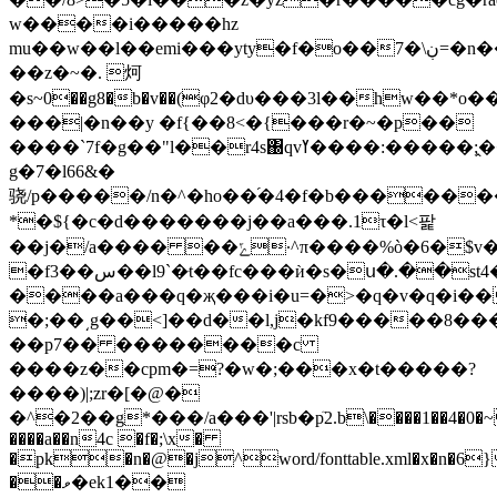
w����i�����hz
mu��w��l��emi���yty�f�o��7�\ڹ=�n����dnǳ�
��z�~�. 炣
�s~0��g8�b�v��(φ2�dυ���3l��hw��*o��ۍgs0�i7�@�0�z[@����$*�
���|�n��y �f{��8<�{���r�~�p��
����`7f�g��"l��r4s΀qvߌ����:�����;�̭��t��@
g�7�l66&�
骁/p�����/n�^�ho��֜�4�f�b������
*�${�c�d�
������j��a���.1τ�l<팙
��j�/a���� ��ݻ·^π����%ò�6�$v���mt�n�_f/k���ʑ
�f3��س��l9`�ּt��fc���ѝ�s�ս�.��st4�z���xtvl\������ɾh,���`�$���t8�zis�t/
����a���q�җ���i�u=�>�q�v�q�i��u
�;��͵g��<]��d��l,j�kf9�����8������.��6\
��p7�� ��������c
����z��cpm�=?�ԝ�;���x�t�����?
�
���)|;zr�[�@�
�^�2��g*���/a���'|rsb�pٙ2.b\����1��4�0�
����a��n4c �f�;\x�
�pk�n�@�j^word/fonttable.xml�x�n�6
��ވ�ek1��