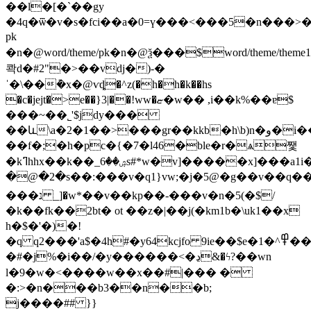
��l�[�`��gy
�4q�ѿ�v�s�fci��a�0=ү���<���5�n���>���5sz���~~
pk
�n�@ word/theme/pk�n�@ѯ���$word/theme/th
콱d�#2"�>��vdj�)-�
ˈ�\��݊�x�@ѵȡ�^z(�h�h�k��hs
�c�jejt�>e��}3|��!ww�ޏ�w�� ,i��k%��ɐ$
���~��˾'$jdy���
��և\a�2�1��>���gr��kkb�h\b)n�و�i��õ��#�ӵ�r��#��^�bp{c4"c������?
��f�;�h�pc�{�7�l46�ble�r�ѧ쨏
�kߣhhx��k��_ۺ��6s#*w�v]�����x]���a1i�r�զ
�@�2�s��:���v�q1}vw;�j�5@�g��v��q
���נ _]�w*��v��kp��-���v�n�5(�$/
�k��fk��2bt� ot ��z�|��j(�km1b�\uk1��x
h�$�'�)�!
�q q2���'a$�4h#�y64kcjfo 9ie��$e�1�^߾���g����~=~����/
�#�j%�i��/�y������<�ڍ&�ϟ?��wn
l�9�w�<����w��x��#|��� �
�:>�n���b3��n��b;
j����## }}