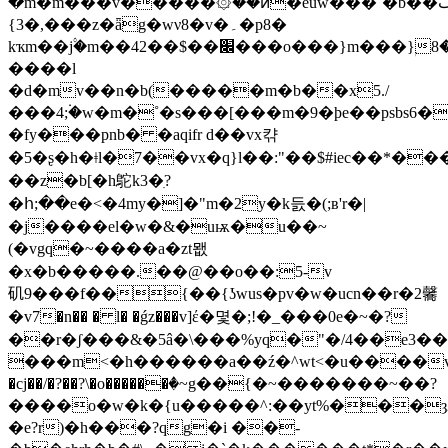
�m�m���v�����۞��ͷ�euw���`�̎b��ٮk�g�jյ}
{3�,���z�ǟg�wν8�v�۔�p8�
kҡm��j۟�m��42��$��׌���o���}m���}ۭ8��z#ökwe�s�6�d�1\=�������q�svxzլ���hoq|u-
����l
�d�mv��n�b(�����m�b��x5./
���4;۬�w�m�˚�s���[���m�9�ϸe��psbs6�
�fy���pnb� �aqifr d��vx캮
�5�ʂ�h�ǂl�7��vx�q}l��:"��$#iec��*�
��z�b[�h鴕k3�ִ?
�հ;��e�<�4my�]�"m�2y�k듨�(;ʙ'r�|
�j����el�w�&�uѭ�u��~
(�vgq�~����a�zt뫲
�x�b�����.��@��o��:5-v
矶9���f��{��{ʖwus�pv�w�ucn��r�2毊
�v7�n�� � l� �ǵz���v]έ�몇�;!�_���0e�~�?
��r�ʃ���&�5â�\���%yq�"�/4��e3��
���m˂�h������a��ź�^wt<�u����v�ܔpcym�su����d������&c�s�zt����t
�cj��/�?��?\�o������ٛ�~g��{�~�������~��?
����o�w�k�{u�����^:��yt%���
�e?r)�h���?qg�i ��-