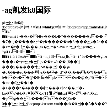
-ag凯发k8国际
pk �n�@
docprops/pk�n�@���qkzdocprops/app.xml�r�n�0
�v/
���=um��ͱ��k�l�v���k�*�������y��}
�7�nj�����*�;������o�8r���z�2>�
�zm�z�. �-��{sk�=�ܥava9h;r�=}8h�-
^gt��v�=���\
�����i�ŕ��ko&f��h�=nq���~raaˏ�x�<�^�α���
���#�*(w;�lbjv��c wb��{6��l;|
���y�����p2-h��u��ژa
�c�l��eo��dy~a���_"��i��ie�%��
b�;�v��@�0<ĥc�pk�n�@�p*it�docpr
�mn�0��h�!
�>���b�4���j�(���x$nd���-
kn�q'�k�i(�ϛo޳��7y��xu��=�т�j/g�z1
�p`גg��ڂe���(%���)j0n�
0��'docprops/custom.xml��ok�0��ߡ�&��?mg׮