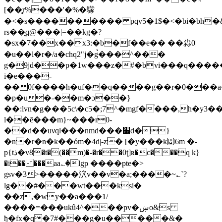
[��̥r%���'�%
�䴌
�<�s���������� pqv5�1$�<�bi�bh
rs��̼q@���|=��kg�?
�sx�7��x��x3:�b�f��e�� ��尛0|
�u��l�r�/a�chq2"j�g̉���^���
g�9jd��р�1w���z�#�bvі��
�q�����
i�e���-
�� 0f����h�uf��q����g��r�0���a�1�
�p�u�-��m�ɔ��}
��:lvn�g���5c\�c5�;7^�mgf�֫���
,h�y3�
l��ȇ���m}~���r0-
��d��uνql���nmd���׼d�}
�n�r�n�k��όm�4d|-z� [�y���k㉄6m �-
p{tذ�v8�t�(��m)�-�r��0ʈ]ʀ�c���q k}
�i�� ���aa؎�lgp ����pte�>
gsv�3>�����泬v��v�a;����~؎`?
lg��#���wt���ksi�
��z,�wy��a���1/
����=���ukû4^���pv�ښo&s
ђ�fx�q�7#���g�u�����&�