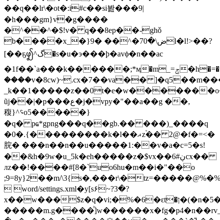
��q��lr\�ot�:i#c��si봞���9|
�h���gm}v�g����
�^��^�$!v� q��8ep��-ghǒ
b����x_�}ض\�70�^�� �9l�l!>��?
[��ҕꩴ^گ�s�u�э���ϸ�avϕ�n��ac
�1f��`a���k������;*ӎ�m_=ݮ�h�=���$ۜ��
����v�8cw)~.cx�7��va�� ]�q5��m���9p�
_k��1�����z��0t�e�w�������o�
ũj��|�p���ع�j�vpy�"��a��g ��,
稪}^؝o5�����}
�q� pҩ*gpng���q��gb.�� ���)_����q
�0�.{���������k�l��ޣz֒�� 2@�f�=<�
脘� ���n��n��u�����1:��v�a�c=5�s!
��&h�9w�u_5k�eh�����z�$vx��6#ڹcx��
лz��!����#[8�`uo6hu�m��i�"��o
;9=8y}2��m/\3{s�,���r\�tz=�����@
 word/settings.xml�y[s۶~?3�?
x��w���$z�q�vi;�%�6�ԑt�ן�(�n�5�i�<��b{���~�ݧm}
�����m.g����ͪ]w������x�fg�p4�n��rv