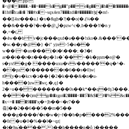
���0pp/
�<@�����.~��=���k�g��"p��e�g��j�h��f����
�1h8�̽b:a�r� ?��#x�~sqx4en7���zdi�#�����lt닂�m!-
��[[4sr���a.l �x�&gb�?|��o(�.(¼��
��&����?�e��@ڸ�pzw^c�,b���!f�n y
�,=�(,
�4w��bv�jc���qxd�a���!xko�.&���
�w.��y�@�} �i" y|re>5�o��
w��\^�an��� (�i�\���; �3�t
ar��i��r�z���p�1s�`�� ~�k�pɲm�e@�
s�yx9�g� ����uxu�vv�����'�q�^�-
��pz �f������t�6��s�0)w|
t0ؗ( y�υ�kcv�ܪ��{�2�k���&�n�u-
h�ֵ���]uw�wҁ.�,q}�
2�>u����������0s��k*��q�ʩ3���.�
����i)m|gr�t�zgoi�2����<��5'́�&$� #�%&c
�x<=� ���9���'ϗ�=]b��<�r7��
즠]��2��6��5��m�5��
���g����ܶғ�e�w�j~f��b�p����2%����
�0r �u�0�%��l�~qz|
�l�9њ֗���� ,)��h����n�ô )�����