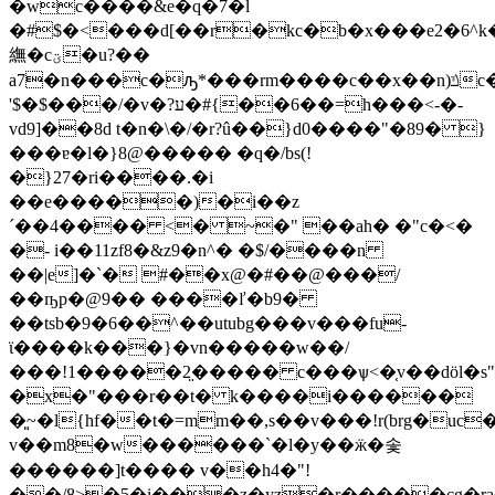
�wc����&e�q�7�l
�#$�<���d[��r�kc�b�x���e2�6^k�
䌗�cؾ�u?��
a7�n���c�ԡ*���rm����c��x��n)ݿc�r_
'$�$���/�v�?ע�#{��6��=h���<-�-
vd9]��8d t�n�\�/�r?û��}d0����"�89� }
���ɐ�l�}8@����� �q�/bs(!
�}27�ri����.�i
��e�����)�i��z
´��4���� <� ~�" ��ah� �"c�<�
�- i��11zf8�&z9�n^� �$/����n
��|e]�`� #��x@�#��@���/
��ҧp�@9�� ����ľ�b9�
��tsb�9�6��^��utubg���v���fu-
ϊ����k���}�vn�����w��/
���!1�����2̤����� c���ѱ<�֤v��döl�s"�
�x�"���r��t� k����i������
�͈~�l{hf��t�=mm��,s��v���!r(brg�uc
v��m8�w������`�l�y��ӝ�솣
������]t���� v��h4�"!
��/8>�5�i���z�yz�r�����cg�r