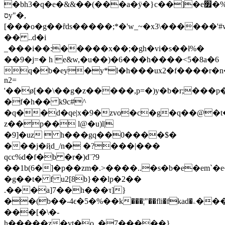
�bh3�q�e�&&��(���a�ӱ�}c��]�e׿�%)9�m�v�z2��w�utν�y��g�:���ld#_
סy"�,
[���o�g��ȓds�����;*�'w_~�x3\�����
�� ..d�i
_���i��:�����x��;�gh�vi�s��ł%�
��9�j=� h e&w,�u��)�6���h����<5�8a�6
q�b�ey�y*l�h���ux2�f����r�
n2=
'��ø[��\��g�z�����,p=�)y�b�r;���p
�f�h�� k9c#^
�q��d�qe|x�9�zvo�c�g�q��@�t��:=c
z��p�� l@�u)l|
�9]�uz  h���gq��0����$�
���j�ҋd_/n� �?���|���
qcc%d�f�b
�r�)d¨?9
��1b(6�]�p��zm�.>����..�s�b�e�em`�
�g��t� f u2[8b}��lp�2��
.���a]7��h���τ]}
��(b��-4ϵ�5�%��k���¦"��fli�fkad�ۦ����*am�ݫ�{�j@c���c�p]x�j��:�u��/~}
���[�\�-
h�����z�vt�o_�7�����}