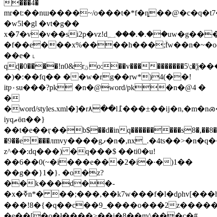
���4�
mr�t:��nɯ����~/o���t�*f�ȵ��@�c�q�t
�w5l�gl �vt�g��
x�7�v�v��si2p�vz!d؁���.�.��uw�g���
�f��e���x%����h���;ۙfw��n�~�o^
��e� ˪
qɖ�0����!n0&rִؾo:��v����������5\;�ѯ���x��u�i��}
�)�:��fq�� ��w�rg��rw*)4(��!
itƿ٠su���?pk �n�@word/pk�n�@4 �
�
�word/styles.xml�]�r۸��l߁���±��ĳ�n,�m�nꮝ��ma7�
iyqޠӫn��}
��t�e��ӷ��b$��d�inq���������s8�,��8�m�
�9��e���лmvy����gފ�n�,nx_.�4ts��>�n�q��yq����~��xpp:�b��d�f�r�^�{i��˜79��k�c�o�"m�
z^��:dq���) �q���$ ��ti0�u!
��6��0(~�i���e���2�i�·�)1��
��g��}1�}. �o�z?
��k���d��-
�x�ߧn*� ��;���,��k7w���f�l�dϼhv[���h�*m��;�ũ{�sn�ǔ����ػdkw���ޤ�����(ϝ͹�y�?
���!8�{�q��c��9_����o���2z����
�e��[�o�ł����>��i�8��m^���c�#