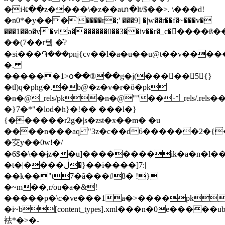
�i˧ເ��z����\�z��aտ�lt/$��>. \���d!
�n0*�y���ֿ'����r�;' ���9] �|w��r��f�~���v�
���1��o�v'�vla�������0��3��iv��r�_c�����
��(7��r텤 �͛?
�ƽi���֏���pǌ{cv��l�a�u��u@t��v����
�.
������1>օ��®��g�j(�����5 {}
�tl)q�phg�.�b@�z�v�r�ȫ�pk
�n�@_rels/pk�n�@""�� _rels/.rels
�}7�*"�lod�h}�!�� ���l�}
{������r2g�|s�zst�x��m� �u
����n���aq "3z�c��d6������2�{�
�㝔y��0w!�/
�6$�\��ɉz��u]��������ik�a�n�l��;���t����r
�t
�|����ڷ�}��i����]7:|
��k��"t7�ã���#8� !}
�~m��,r/ou�a�&!
�����p�\c�ve���1a�>����pk
�i~b[content_types].xml���n�0e�����u
袪*�>�-