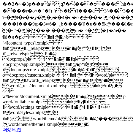
��3�~�3p��najq7����x���f hh
����r�o^�{�!)_)<�b(f���d3^��3�
%�8�e��y��)��4�q�o5y���i<����
���f���9rp�3w6�ۘ_¿b����]]�u��5k@���l
�<^����� ���m�i<��}�/n��
鐲�ӆ�pk�n�@|�i~b
"4[content_types].xmlpk
�n�@�1_rels/pk�n�@""�� 
�1_rels/.relspk �n�@
docprops/pk�n�@���qkz
'docprops/app.xmlpk�n�@�p*it�
�docprops/core.xmlpk�n�@>0��'
cdocprops/custom.xmlpk �n�@�word/pk
�n�@ �2word/_rels/pk�n�@�p��
3word/_rels/document.xml.relspk�n�@n�2g�
4
w%word/document.xmlpk�n�@�j^ p-
word/fonttable.xmlpk�n�@�yj��  
�word/settings.xmlpk�n�@4 � � �
�word/styles.xmlpk
�n�@ word/theme/pk�n�@ѯ���$
,word/theme/theme1.xmlpk��5
网站地图