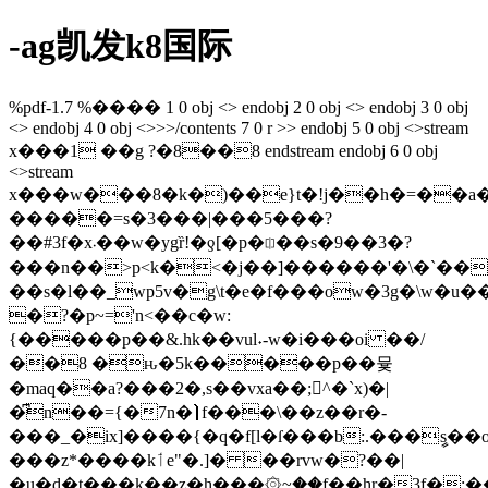
-ag凯发k8国际
%pdf-1.7 %���� 1 0 obj <> endobj 2 0 obj <> endobj 3 0 obj
<> endobj 4 0 obj <>>>/contents 7 0 r >> endobj 5 0 obj <>stream
x���1 ��g ?�8��8 endstream endobj 6 0 obj
<>stream
x���w���8�k�)��e}t�!j��h�=��a�"�
�����=s�3���|���5���?
��#3f�x܁��w�ygȑ!�ƍ[�p�⎅��s�9��3�?
���n��>p<k�<�j��]������'�\�`����5��
��s�l��_wp5v�g\t�e�f���ow�3g�\w�u���?p��{�so=5gμ⋄�7�t�=�أo߾��rˤi�
�?�p~='n<��c�w:
{�����p��&.hk��vul˖-w�i���oi ��/
��8 �ԋ�5k�����p��뮻
�maq��a?���2�,s��vxa��;^�`x)�|
�͆n��={�7n�⎫f���\��z��r�-
���_�ix]����{�q�f[l�ſ���b:.���ީs��o
���z*����kٲe"�.]� 
��rvw�?��|
�u�d�t���k��z�h���۞~��f��hr�3f�;�