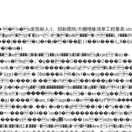
 �gm�f@�`�ǰzy=( 4�(�to&����<���ȁ_#���d%�s
]����i;]�#�j��f��齕{3��kt���ۑ3$�i[u
f�9�m�}
o$,�^e|l��ɦrr����g�uag*u"g�b;�ә
((ƹp}�4 � 5$td���& 6�jw!�w�yp���uh 
a�1�c���{�.���z%�ʉ��b���g�9�� 
jg��ʈ��)�������hu����3�sg����y4{���b
�9�@#k/z�=yր����%��v�ŋ/]�>�ev�/g��;߫{
��p�j�. ��y �н�fy�g ��}�}�*q��2�~�;=
�━>/����94��`oo�8���������x�n/�
���w)�g֋?svm��}m/�m)6y�j�r�e�s�-����˘܀ �