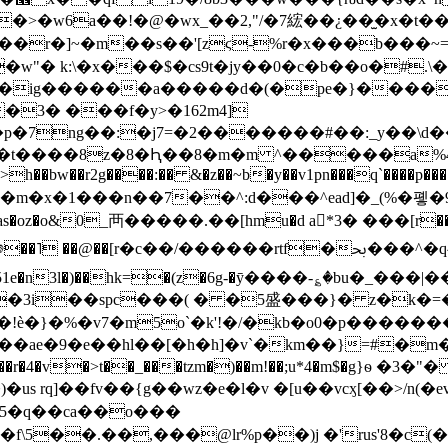
mr��]a��r�]~�m��s��'[zϛ-%r�x���b��
w"� k:\�x���$�cs9t�jy��0�c�b��o�#.\�
�ig������a�����d�(�pe�}�����
�3� ���f�y>�162m4]
��p�7ng��:�j7=�2�������#��:_y��\d��
"c1��t����8z�8�Ԧ��8�m�m ^�����a%
v�m�x�1���n��7��^:d���^ead]�_(%�폫�98
3n�as�oz�o&0_⾑�����.��[hmu�d a*3� ���[r��.o�
�˥ ��@��[r�c�
�/������rtf�ﲝ���^�q^ħ f�p[gvf[��#�^va��ʽ�������w!
�y_51e�n3l�)��hk=�(z�6g-�ӯ����-؏�bu�
�3i��spc���( � �5盛���}� z�k�=�
��!è�}�%�v7�m5o`�k'!�/�kb�o0�p����
�[�h�h]�v`�km��}=#�m�f��/sc�uu���ǿr_r�d@x��;'
�.��,���@lr%p��)j �'rus'8�c(�c0