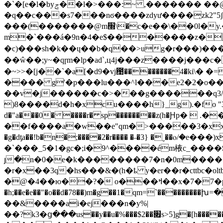
�`�[е�l�byݮ��l�>���:~ ,������� ��@?t9d?v�\���:����jis�7a���9���
�q��c���s7���nϭ����zdyư����̖zk2"5ʃ.!u��
���(�������@m׭\�c�e��\��0l�y.���3�=n��� �gf 2�l�(pk}�a�� �'�o\�#�� b٪��e���:\\����
m�`���á�9n�4�e$�������z�
�c)���sh�k��ɥ��b�q��>ug�r���)����
��ŵ��;y~�qɼm�lp�ad`,ц4j���z����j
�~>>�[j��`�a[�d9�vj఩��������4�ki\� �
���� g'�p���lu���^l���e2�2�o��^�
��v�j������c�>���g������q3/ww��z�q޾�� �m�tdf
)8����d�h�xcu����h}_g).�fo "3�8p:�����|5��,�ߑ'u�y���>���� 
d�"a���0� ����r� sp��������z(h�Ԩp� 
��f����a�w��e"qm�>�����3�xxk�[.0��1]��.�<�
�g�dƫa��!b�n�;����2�r���� �˵�3} �ˬ��ⲟ/�e���)x�k7���ي% ftley�t�`�b3*�&&�u;
�`���_5�1�gc�;i�9^����ém棭c_����$[
յ�n�0�e�k��������7�n�0m����
�r�x��3q�hs���&�(h�ҍ y�er��r�cttb
�@�4��ю��?� o���ߞ��x�7�7�ps�6ɏ"�y���[�.�r)~8�j�֨*�[ ��.��m'f1���{g�z�� � e7g/n��=-
�h;��e�e��"�o��d�78��)m�g��1�qm=`��
��&����ai�ej���n�y%|
��?k3�ց���us��y��u�%���$2��׏s>5]g�[h������~ӛȳ��g��u7��3ݘ�t�h������ru�rhs�^�oc��c0����-�-