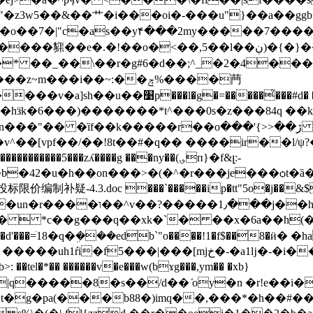
"�z3w5��&��⺾�i���oi�-���u"}��a��g
��o��7�|"c�as��y۴���2my�����7����
��,5��l��ڹ)�{�}��c�x��#l�g �%w��9�ǎ��7zj얃
t��* ��_��\��r�g#6�d��;^_�2�4���
�̉���#d� �1��\l��g@���z �(���}�
��oڒ��<<}'��� *��ܟ��u������9�7h�#��xsjؚc�5
��[vpf��/��!8t��#�q�� ����ir��l/ψ?
b�42�u�h��on���>�(�^�r���je���ѻt�
4.3.doc ���`�����ip�tt"5o�j��&$dee
��  *c��g���q��xk�`� ��x�6a��h(
��d'���=ׁ18�q�ܹ���edbˋ"o����!1�f$��8�ӥ� �ha
tel�*�� ������v�e���w(bɤg���,ym�� �xb}
�����8�s��/d�� ̒oy�n �r!e��i��
�g�pa(���b88�)imq��,���*�h��#���8