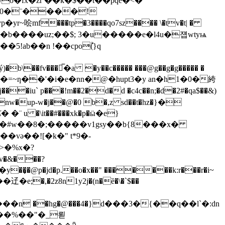
ȭ�fx�zr ��k�$��t��pqe�<�
п=��0�¨����!
��o�b����uz;��$; 3�u�����e�l4u�쟵wtyѩ
!ab��n !��cpoؕ(}q
ؙzg}v���=~ƞ��'�i�e�nn�@�hupt3�y an�h1�0�絝
��iu` p���!m��2�d�d �c4c��n;�d�2#�qa$��&)
tnw�up-w�j��@�0 b�,z sd��t�hz�}�
�vǝ��![�k�" t*9�-
v�&���?
3�y��̙�@p�jd�p.��o�x��" �������k:r���r�i~
;�,�2z8n1y2j�(n�ȅ�\�`$��