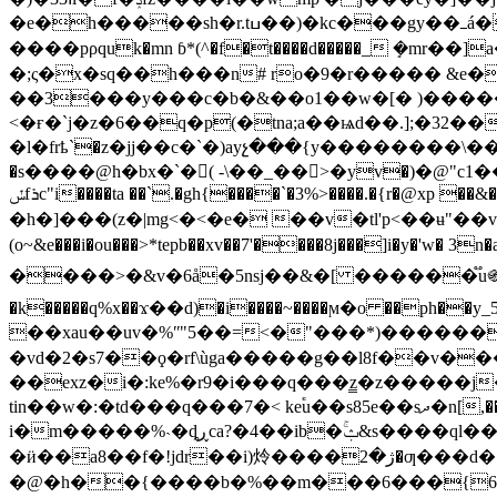
�e�h�����sh�r.tߎ��)�kc���gy��ߺá��>�w6a��!�@�wx_��2,"/�7綋��¿��̫�x�t���5�7~]>*��g���lvx����>�o�m���
����pρquk�mn ɓ*(^�f�t����d�����_ ܻ�
�;ς�x�sq��h���n# ro�9�r����� &e��
��3���y���c�b�&��o1��w�[� )����
<�ғ
�`j�z�6��q�p(�tna;a��ѩd��.];�32��
�l�frҍ`�z�jj��c�`�)ayչ���{y��������\
�s����@h�bx�`�( -\��_��>�yv�)�@
ݽfܪc"i����ta ��`.�gh{����`�3%>����.�{r�@xp ��&�>h��bw��r2g����:�� &�z��~b�y��v1pn���q`����p�����i��f�e8�p�xo����l�a��r�7�u��댥
�h�]���(z�|mg<�<�e� ��v�tl'p<��ʉ"��
(o~&e���i�ou���>*tepb��xv��7'����8j���]i�y�'w� 
����>�&v�6å�5nsj��&�[ ������֟u֍�
�k�����q%x��ϫ��d)�i����~����ϻ�o ��ph�
��xau��uv�%ʺ"5��=<�"���*)������
�vd�2�s7��ϙ�rf\ùga�����g��l8f��v�
��exz�i�:ke%�r9�i���q���z̳�z�����j��ae�9�e��hl�
tin��w�:�td���q���7�< ke֕u��s85e��sދ�n[,���r�4�v�>t��_���tzm�)��m!��;u*4�m$�g}ѳ �3�"� �q�jj!��7�o?�-\��n).��s4�&�{�n
i�m�����%˴�ȡڕca?�4��ib�ۚݑ&s����ql��)�us rq]��fv��{g��wz�e�l�v �[u��vcӽ[��>/n(�ev�[t�t���o�j$�]��u
�ӥ��a8��f�!jdr��i)炩����ژ�2�ƣ���d�5�q��ca��o���
�@�h��{����b�%��m���6���{6�f\5�