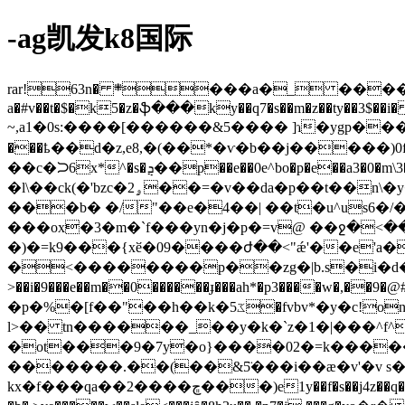
-ag凯发k8国际
rar!63n� ܍���a�_ ���� �s�a发投标人/1、招标图纸/大棚维修清单工程量表.xlsx �!{�c����j'`d3d3uvdew���
a�#v��t�$�k5�z�ֆ���ky��q7�s��m�z��ty��3$��i�
~,а1�0s:����[������&5���� ]ɿ�ygp�����
���ҍ��d�z,e8,�(��*�ѵ�b��j�����)0
��c�ᙂ6x*^�s�ܯ��p��e��0e^bo�p�e��a3�0�m\3���az���r2�t�s�� (��yk#���!k�$�l:��&q�x)mf^�m}�-
�l\��ck(�'bzc�ۄ2��=�v��da�p��t��n\�y�wx�bq�ٶ˘�g��ǰ�����������/��?eܤݘ �y����$fc��� ��=r�m*����l�s�^m\s~7}
���b� �/"��e�4��| ��t�u^us6�/�y
���ox�3�m�`f���yn�j�p�=v@ ��ջ�<��`
�)�=k9���{xӗ�09����ժ��<"ǽ'��e'
�<��������p��zg�|b.s�i�d�`jh�0�α
>��i�9���e��m��0������ɟ���ah*�p3����w�,�
�p�%�[f��"��h��k�5ػ�fvbv*�y�c!on�g{�\����am_6�uqn�vx�n^��byf֏%�����&$���?
l>�� tn������_��y�k�`z�1�|���^f^
�ot���9�7y�o}����02�=k����
�������.��(��&5̈���i��ӕ�v'�v s�����yt
kx�f���qa��2����ڇ���)e1y��f�s��j4z��q��ǖ�c��9�tƌ2,�\���'>�r��o8��p�^i���4ew] l-�jx�h:e��l�������t���70(��e��˒���_�*��ͺ���`n����}