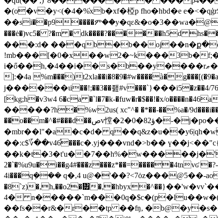
�qu(�� ,)"8������� ���p4�� s%
�(o�v�y<(�4�%̔xb�xf�椏p fho�hbd�e e�
��si��p9����ም��y�qɛ&�o�3��wa�@�ld�4q!x#��`ye�{.�d�9����v�ƌ
���ė�)vc5� ?�m � dk����?������h5d 
���:d� ���qb�b��oj��n�ք�es�
!mb���[�0�x��w2�~k���3b�f;�a�
i�ő��h,�4��i��s�b��y����rޠ�r8�%qd>r�zq�|r�|���}8���δ��� ����lý)�b\��fv���촛̅�a �y��c����� ���@g��g�g����� �
]:�4a
%m���)t2xla��i�8�9�#w����à�g���[(�
j������ιi��!;��3��좶#v���`}���i5�z��4/76a�lr
[kg;h�v3w4 6�ca �`l�7�k-�fuw�r�$��!�x/o����
�����?h�%w2us( xc"^� �*��-��%a�/9d���i���c����qcc�ri�xh
��o��m�^�#���d��صv憆�2�ؤ82�0�-�j�po��z,݇2�%x����{pbe� ,bh�ە5:� ���m6��㰰"s�#w��8�;�����v1gsy��b{8���x�
�mbr��l"�a�c�d� q��q&z�u��y6|qh�wu
��:c$؆��v46֯���c�.yj���vnd�>b�� ү��j<��"c{<�cc�gݝ�������6 ����.(w�k��n�\
��k�t�3�t'u��7��h%�w�����j�'t�ae6�p
2�`�%u9u�i��g4#���z���z*��=�����4tnvʛ �?-
4i���q݀��� q�,4 u@�'��?<7ȯz���@5��-ao
�8`z)�,h,��o2�፿�,�hbyx�^��}��'w�v
4� n�����`m���0q�$c�(p�lu��w�(���jq�����`cy�9�b�h�
��fs��r&�r��tp ��ʩ, �b@�y�s���u3��8쥕1*