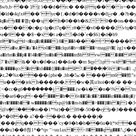
\�(�|-fl{zzd ��r��oei�1��2�b�a/
<�qģr$wb,b~�� ]/j| ӭ��d�rc� ��@q���
ݝe� .�?b�yp�yr~哙mf���tp�3����qo7sz���� \�tv�t| �
hs��q�oy�� �꼎ʗ��ʯ�h�0��b�&2 0��oњ
���c�g>lg�cl7q� r#��v0����2v!q�ϥ��5
9�� �$~�x�t a�n5�d�`e�$6}�d�b9
9�aa�w,��a`�4:o0���clqu6�b=r����=mag@f�[ 
hn�c�̀�p� �!4�r�m�ʪ�k����m$b 9vw���i�� #j�
n�46a7`�x�ឩ�`�x�ő�sa}��da� �m $qy }p~wƙ�u
���{[��n�mȃ?,��ܹ̆��|�5h|�%u�ݤ 1� �¨ u �\it��#���xk�p�ӹ�e}
���)ekh����t�,|�w�其u\hoi�t�\� ��~j�
%�?m>�%x�?
q<��ُ����hؘ�t6v��5�c��?;����kr���a��q�}
�vr�!���b�� w�����d�xp@lt�/�m˨x���>���]l�h �j}�
@sܾ����m��1*%r)�� 09�˶50��ejp�3�����䢊�e
v`��*�0f�� a7��<��t0.� �����)�
�6u�l(*א����n ��hg�@���4�}d���3�{��q��l`�:dn
�*qv ">uu1ax�<8����qg���?ݤ�e��%��"�_뢷