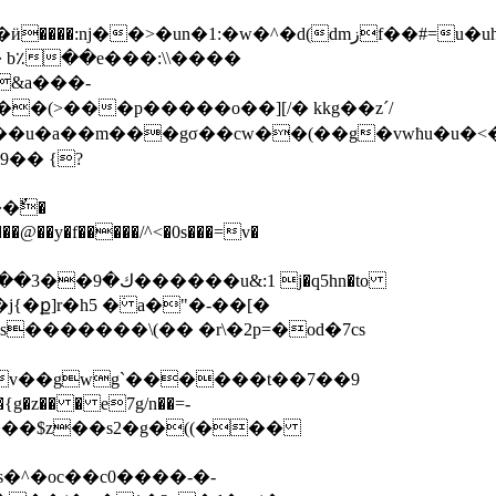
�>�un�1:�w�^�d(dmزf��#=u�uh�6
&a���-
(>���p�����o��][/� kkg��z´/
��g��u�a��m���gσ��cw��(��g�vwħu�u�<�
~9�� {?
n�to
�������\(�� �r\�2p=�od�7cs
�v��gwg`������t��7��9
^��t���$z��s2�g�((���