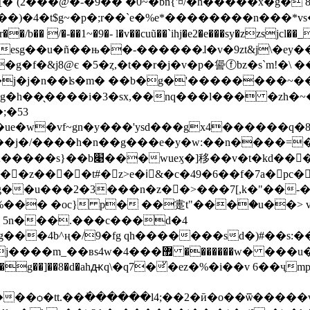
�´(2���@�-�9�� �0~�bn{'¤/�h�����x�g� 
lcvؠ#y�4�k�����)�4�t$g~�p�;r��`e�%e*��������n���
r��/b�� /�-��1~�9�- l�v��cuũ��`ihj�e2�e���sy�zzsj
�cl%esg��u�ñ��њ��-������ɺ�v�9zt&j\�ey
�&j8@є �5�ȥ,�t��r�j�v�p�諐ⓕbz�s`m!�\ �
m� ��b�g�'��������~����ָ�k�!p�id�׺�|^�㮱�w
�����g�h��̖����i�3�sx,��nq���l��� �
;�53
��bh��j�/����h�n��g���e�y�w:��n����
�[��x�����3��6���<}
�z����t#�z>e�iَ&�c�49
�6��f�7a�pc�x�����a�
g��u���2�3���n�z��>���7[,k�"��-���_
z4��%��� �oc} p� ��疐t"���ؘ�u��> 
g���4b^ң�/9�fg qh����
���sd�)#��s:�
���]j��g��]��8�d�ahԫq\�q7�ͮ�ez�%�i��v 6��
�����l4;��2�ӣ�o��ѿ�����vr,��&my�л�p����ۃo�