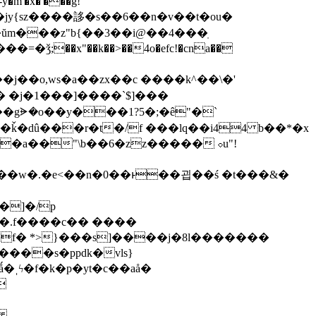
w&��*��jy{sz����誃�s��6��n�v��t�ou�
ŭm���z"b{��3��i@��4���ֽ
�j��o,ws�a��zx��c ����k^��\�'
 �j�1���]����`$]���
;�ǩ�dû���r�t�/f ���lq��i44 b��*�x
� �a��"\b��6�zz����� ⌔u"!
��w�.�e<��n�0��ͱ��굅��ś �t���&�
�]�/p
�{�.f����c�� ����
ˌϟ�f�k�p�yt�c��aå�
