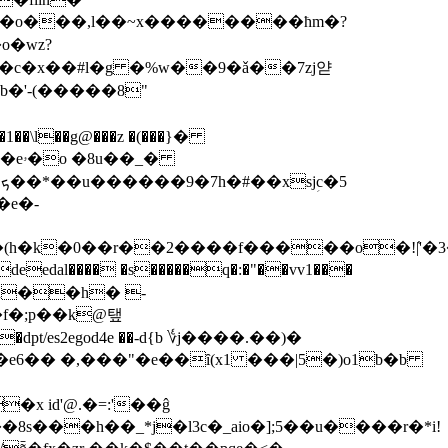
gb�o���,l��~x��������ħm�?
o�wz?
b�'-(�����8"
�e�-
ȁ�(h�k�0��r��2����f�����o�!|҅'
dal���� �s�����q�:�"��vv1���
�f�;p��k@탶
�dpt/es2egod4e ��-d{b ؇j����.��)�
x id'@.�=:'��ĝ
s���h��_*j�l3c�_aio�];5��u����r�*i!