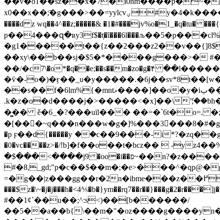
��v�o1��sz��x�7�i0hm����p�~�[
x0��x��;͞�g���>��=yy
����d z wq��4^��z;�����& �1�#���jv%o�1_�q�tu� ���{
p��4���զ�ʙy3f$�t̩�ȋ���6l���љ��5�p��
�g1�����t��{z��2���z2��v��{]8$�g�f
��xy\��b��sj�$5�*����g���>� #�j�j�n��ʪ�
��/�c7\�o*�q��e;��s��m�zo�g�۴ ��l
�ѷ�-o�)�ӻ��_u�y���
��.�6j��sv*8t��[w�
��s��f�6lm%{�mntޅ����]��o�y�iٻ��ue�w�vf~gn�y���'ysd���gx4������q�8o3
.k�z�o�d����j�>�����<�x]��\ަ';
�̻�� ě�6_�?���uïl��� ��=�`6t�o=. �;�����s}��b׉���wueӽ�]移��v�t�kd��
�[���~q���n���w�g�]%���3���8�#�g�
�p ϝ��d{�����yۤ��c��9���-i*?�zq��
�0�vc����z>�/!b]�f��o��t�bcz��  -y
�$���<����j9 �oo�i��פ~��n?�z���� 5n���.���c���d�4
#�8,_gd;"p�c��$��m�;�e>���^�qp@�
=�g��|z���gg��r�2n�ibme���z��߂j����m_��вs4w�4���޿ �������w� ���u�[�f��u�`�|׍�d�]ڔ�]=g>����|�n7���y�]�
���$z�\~�j�j���h�<4⅍�b�}ym��rq7��r��}���g�2�r
#��1¢`��u��;^:s<)��[b������/
��5��a��b{\��m�"�oz����g����yn���ѻ�tt.��߭�