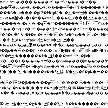
c6jo@�cj��z�p����=�ɣ "���(��_�ӥ����:nj�
&ђ�u襴$�k�g�=��emq:���!e�����t
����e�c�e�q�#"���!���ȼu#5϶sꀿ��
���c���'�luejv�u�a��k$yd���8=��
=�{�ժ�^:&c�f�r<��"�rˑ5a�`<(s��_v�l�
<d�apcp'ppzud�u�~��!
*m���gf��~,��ٌ�
u�[� 5'���@��y�f�����/^<�0s���=v�
 .��2f�6,�������k�ţ$���xwȅ m�|b�o
 �x̥x�xwdu������x��ծ��ك�9��3������u&:1 j�q5h
3���o�j{�ք]r�h5 �߭ a�"�-��[�
� [�� "�b����x�t�5@1k'�v�$�plz���s
!
c�oltb��]{$�jk���'��g �f���;���
�������խ=���`y=0��u�f�p�i��&���)�