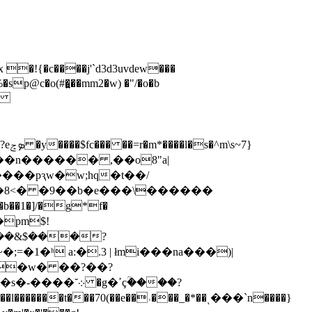
p@c�o(#�͍��mm2�w) �"/�o�b
j���n������ ,��o8"a|
����pԇw�w;hq�t��/
m�8<� �9��b�e���\������
��1�]/�g*f�
ƹ�pm$!
�1�ʰ a:�.3 | łmi���na���)|
(�w� ��?��?
g�ߴçؒ����?