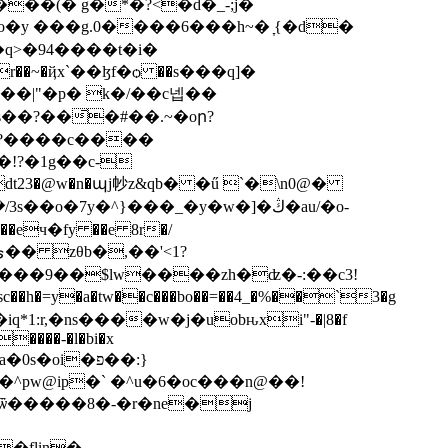
��(� g�*�?<�d�_-;j�
,yr��~�ҋx`��ɮf�ѻ ��s���q]�
���|"�p� k�/��c넵��
��?��̄�#��.~�oր?
�?����c����
?�1g��c-
23�@w�n�պj㠺z&qb� �ű `�\n0@�
7y�^}���_�y�w�]�ڭ�au/�o-
��9��$lw����zh�ʣ�-:��c3!
����-�l�bi�x
pw@ip�` �^u�6�oc���n@��!
цvѿ�����8�-�r�ne�j