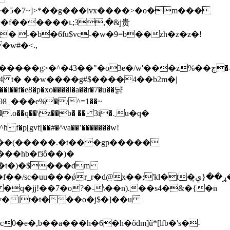
�~=�f������ւ;3,�&j贵
� -�b�6fu$vc-�w�9=b��zh�z�z�!
w#�<.,
����g>�^�43��"�o3e�/w'���z%��چ�-
4 t� ��w����g#$����4��b2m�|
_���e%�/^=1��~
�q��\z��b� �� 3i�܆u�q�
_���|���(�����.�t���gp�����
��hb�fӟô��)�
���t�)�$���dm
kl�t�ړ��{ې̙�la̵@���_�2#�q/<����i564e���ɛ
�e�,b��a���h�6�h�õdm]ũ*[lfb�'s�-