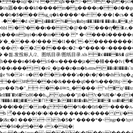
��o@�z=e �q$/��>�7̅8�qb�yci�
���d s�[s��t�5%�oy�ʙbyt��3��#� ��x�u,��
hbl /�?���r��t2�@��7���ղ�҈�.e,
��g���m]nyi�s��m��� * �<���ȃ�����s
�'�_���-�!��� �l1��[`-��������
�s~��2�f���c�2~�*���/�<������!
.发投标人/2、图纸目录/图纸目录.xls �x\����&� @dt
h����n�$��c6�w�����jz��䪟���fv{ٗ��/3s��o�
"d��s���
}{�rŵ˻�|p��z�m�bޤmwi��o�0��i�s`n��eч�fy ��e 8r�/
��3#f��d�&����q0��%���|9bj>��
�h�=y�a�tw��c���bo��=��4_�%��`3�g
*1:r,�ns����w�j�uobԋxi"-�|8�f
���d-��])�ȉ�c�⨅��c��1�ß�x�k �l�� xn�b�t�
ƅ ̈́�����f�\�/���� ����c���� ( (/��^
�|&c�0 ���e~hh�$�* ����*�<ngr��!
�94�p)�� ex�άlj�|