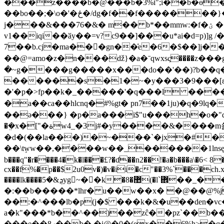
���z����b�@���b�3%i";i��b�ɵ�
��bo��;�\o�'�ځ�/dg�f��f�������}�i/n屭��s��k0����m�g����o��d��go�y ���g.0����6���h~� ̞{�d�
j���&���76�&� m�� b*��mmw:�f�ؽ ���b�$���\sg˾q�k����^�e�:��{�cъ� �q>�94����t�i�
v1��iqi��ӑy��=v?c9��]���u*ai�d=p)]g /� -ް
7��b.cj�ma���gn��͑e�6�$��]j��
��@=amo�z�n���ǆ}�a�ˉqwxsς����z�
�~g����g�����x���do��'��)?b��q
������s�1�~�y���3�9���[ɛ�
�'�p�>fp��k�_�����'�q���l ���� �찀
�a��ca��hlcnq�#%gt� pn7��1ju)�q�9lq�
��ə���} �р�a���i$"u���h�o�
�ܸ�x�["�ةw4_�3j#�y����&����m쑗e %�4< o�i�f�n���'a�j�ԑ�j'�b�dscbg�ي�� zθb�,��'<1?
�d�(��la���)�~���`�jx�#�
��\tٟww��,����w��_������1lnsępv��?b�"_~��4ㅮמ_����>"v/� q^��xsc�
b���q"�r����4�k�l���£?�ɗ��n2��!�a�b���a\�6< 8�elf��`�b6�ѻ86��׃hݒqba��"j1�k?c�%8[�^�zlt�iq
cx��f%�p��$2u0v�)�v�ii�c"��3%`���ch.x?
����lk����ܯ&�5yg~��k�޺�8(�l`܎��_����l��j �m�g��%�i�fz6�=����ԉa�0s�oi�פ��:}
�:��b�����*lhr� u��w��x� �@��@%j
��:�^���lb�p(j�$ ���k­�&�u��den�vc
a�k"���*b��^��)��zĉ��pz`��b��
���e��ތ8��b�.�i@�0�(ex��6%h>�q�ej>�a�^pӌv� <���\�fī��|sf����s�flin�