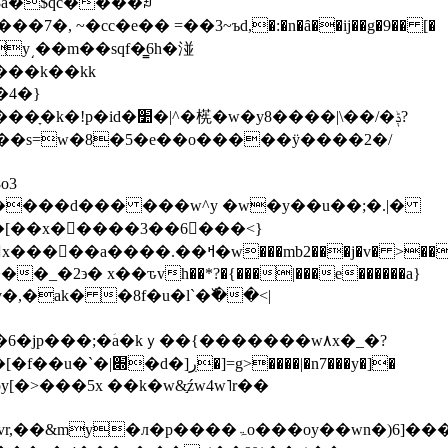
8a�$qc����ꎘ
*vs���7�,
~�cc�e�� =��3~ъd,�:�n�ȃ��ij��g�9�� [�
cl��_y͵��m��sqf�͇6h�湴
����k��kk
�4�}
�y8����|\��/�ݙ?
zh�~��s=w�8�5�e��o�����ÿ����2�/
=����d��� ���w^y �w�y��u��;�.|�
���.��ߞ�w���mb2���j�v� >���-
�2϶� x��ԏvh��*?�{���|���e������a}
v�,�ak� �8f�u�l`�߰��<|
�6�jp���;�ؘa�kｙ��{�������w۸x�_�?
ҷmpy[�>���5x ��k�w&֣źw4w˥r��
��oy��wn�)6]���uvܮ=��r��