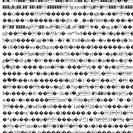
�b�.>ve�����w��sle<���jȏ�8h3u�� �p7�j,���g�yϙ�r� 6�k�>.jb2
���g�q��,��"��b��\������g'ayod�g��!����
��c)����v�����>���e�qjk�o�����
��ȷz��>s�����c�l�@z-� _�u�ľbh#�a�\��c�b�x�`�rh�̠����ҷ�7;�
���`����җp*j��!њd�kq�ߺn�� ֎�_�sg g����)�qpz�i��cgn�e :kye�6fcos?
(@�����1r�k^i�~m*7w$����3�g����,9�:
5�|aj9����'ag(�9�,~�ʡ �`#:v8�ulo�~�w���q�3o
�}l6�$��wa�ʄf$qceq��8b�#��t�$������w�����wr ��j 4�ڲϲ.��"���z���. y�!b�
��>��t݀u6�bj�>�8i?56���y(��=�g�|4l
g��s0 g�^�õ^��x��!fth}�x!�s({�)a��w�
����¬��*�e�q��wv[v���",�=v3�
�߱��r��v&�/�����l�(@5�}`����u � �mf6�}���l;�fdau�
���lt��b��w�ϣ,�7xp�b��{�����
$�s���y�if>���~2o��3
w��=�v�����ixmʺ�-#p�p\�n��^ 7�~����� ��`�����m
5���ݤ�u45u�x0ĭ����`{аd�2d�ӝ^0���u�l n(�j�<���x]��� ���,������\�0i ��]�����s�ppdk�vls}
��=��vŗ`�����v�]��ֶ���;� �v�{l��
�*g�u��v��p����q�u ֖'}�7ռ1f�q �
�y�s \)xo�uv��$���'�x�0���s���
�)�33ߊl�f�ݚfz����l��wmp'�j���ey�]��j�׮x��qfi 19�/8b3���w���{ƕd��s�x*n