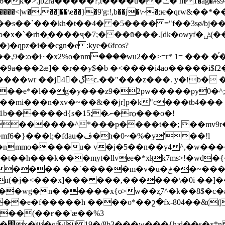
ra�����?,t����u��ݖ� m1�ag�#s9-y�m'�x�'���g!
b�������<|w�,��]��\e��}�9'g:!,b��j�\~�;ѥ�qr
s��`���kh�t��4� �5���� ="f��3sø/bj��
��ū���.[dk�owyf�ݰ(����=�ǯ;��x"��k��>��4o�efc!�cna��
o�i~�x2%o�nm٘����wu2��>=r* 1= ��� �֡�
�9a���2ǣ]� �r��y$�b �<����i4ao�����i$f2�
 ��gᗓ�o��y���1?5�;�ê"�`
j���e*�l��g�y���z9�2pw�����py0�^
@���mi���n�xv�~��&��jr]p�k"c���tb4��
կ�gff�<���:�rzm��<��� \fĳ� �"�p�@;bm1b������d{s�15;�ނ�rѻ���o
�!
6������^*���p����t��; ��mv9r
ڤ�h�0~�%�y'��!l
nmmo����u� v�j�5��n��y4^,�w���
ڧ>�%��td��h]ra��t��h���k���myt�llvee�
*xɫțk7ms>!�wd
�v�u�ݲ��~���f� *>}���s]����j�8l�������
�wg�n�|�����x{o>w��z̭7^�k��8$�c�ǻ�
��e�f�����h ����o*��շ�fx-804��&((|
��(��ғ��'ӕ�
�%3