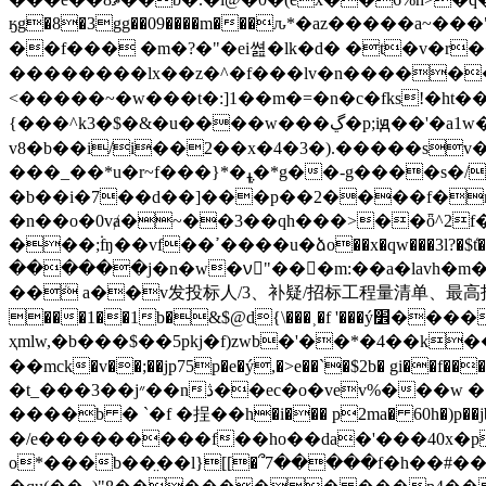
ӄg�8�3gg��09����m���ԉ*�az���
��a~���
��f��� �m�?�"�ei쎮�lk�d� �t�v�r
��������lx��z�^�f���lv�n���������䝣��e�.�!��o�<
<�����~�w���t�:]1��m�=�n�c�fks!�h
{���^k3�$�&�u����w���ڲ�p;iԭ��'�a1w���z~m���i��~:��ݼ%����菛
v8�b��i/i��2��x�4�3�).�����sv����v�a]sh��u��׹p���l�g�=����
���_��*u�r~f���}*�ߪ݆�*g��-g����s�/�hӟk�6���)�������*t^���0s�z���84q ��k�eۥ�o �8u��_�
�b��i�7�
�d��]���p��2����f�n���"�� �ȉf��k�����r
�n��o�0vⱥ�~��3��qh���>��ȫ^2f�v^
���;۬ʩ��vf��ߴ����u�ձo��x�qw���3l?�$t̒������������5���zʎ����g ���ny��(؈п}�f&լ:-
������j�n�w�νْ"���m:��a�lavh�m�
��ܳ a��v发投标人/3、补疑/招标工程量清单、最高投标限价编制补疑-
���1��1b�&$@d{\���˲�f '���ý׾�����un�r����ו��^v��?�����1٫���j��h��h� -
ҳmlw,�b���$��5pkj�f)zwb�'��*�4��k
��mck�v��;��jp75p�e�ý,�>e��`�$2b� gi��f��
�t_���3��j״��nڎ��ec�o�vev%���w � �����uh1ŕi�f5���|���[mjخ�-�a1ǉ�-�i��e6�� �,���"�e��ȋ(x1 ���|5�)o1b�b
����b � `�f �挰��h�i��� p2ma� 60h�)p��jb>: ��
�/e���������f��ho��da�'���40x�p|q
o*���b��̤��l}[[�՞7�����f�h��#��t