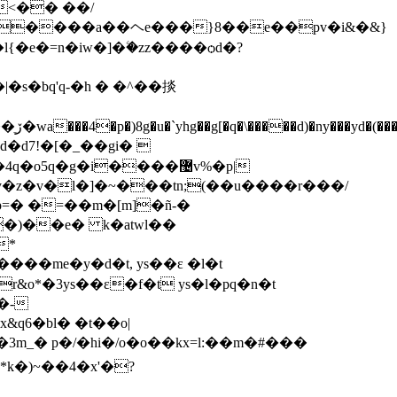
<�� ��/
u ����a��ヘe���}8��e��pv�i&�&}
e�=n�iw�]�ۧ�zz����ѻd�?
�s�bq'q-�h � �^��掞
(;d�d7!�[�_��gi� 
5q�g�i����޴v%�p|
*
o*�3ys��ɛ�f�t ys�l�pq�n�t